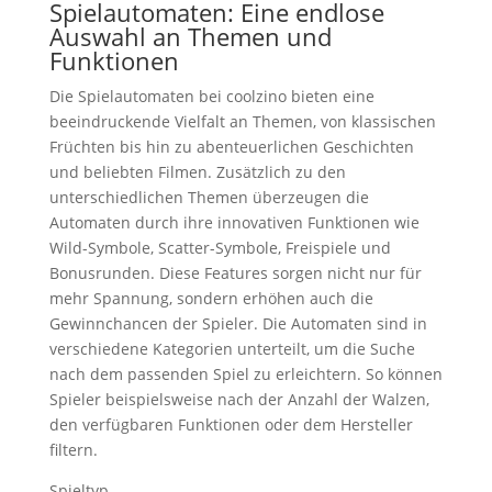
Spielautomaten: Eine endlose
Auswahl an Themen und
Funktionen
Die Spielautomaten bei coolzino bieten eine
beeindruckende Vielfalt an Themen, von klassischen
Früchten bis hin zu abenteuerlichen Geschichten
und beliebten Filmen. Zusätzlich zu den
unterschiedlichen Themen überzeugen die
Automaten durch ihre innovativen Funktionen wie
Wild-Symbole, Scatter-Symbole, Freispiele und
Bonusrunden. Diese Features sorgen nicht nur für
mehr Spannung, sondern erhöhen auch die
Gewinnchancen der Spieler. Die Automaten sind in
verschiedene Kategorien unterteilt, um die Suche
nach dem passenden Spiel zu erleichtern. So können
Spieler beispielsweise nach der Anzahl der Walzen,
den verfügbaren Funktionen oder dem Hersteller
filtern.
Spieltyp