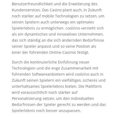
Benutzerfreundlichkeit und die Erweiterung des
Kundenservices. Das Casino plant auch, in Zukunft
noch stärker auf mobile Technologien zu setzen, um
seinen Spielern auch unterwegs ein optimales
Spielerlebnis zu ermöglichen. coolzino versteht sich
als ein dynamisches und innovatives Unternehmen,
das sich ständig an die sich ändernden Bedürfnisse
seiner Spieler anpasst und so seine Position als
einer der führenden Online-Casinos festigt.
Durch die kontinuierliche Einführung neuer
Technologien und die enge Zusammenarbeit mit
führenden Softwareanbietern wird coolzino auch in
Zukunft seinen Spielern ein vielfältiges, sicheres und
unterhaltsames Spielerlebnis bieten. Die Plattform
wird voraussichtlich noch stärker auf
Personalisierung setzen, um den individuellen
Bedürfnissen der Spieler gerecht zu werden und das
Spielerlebnis noch besser anzupassen.