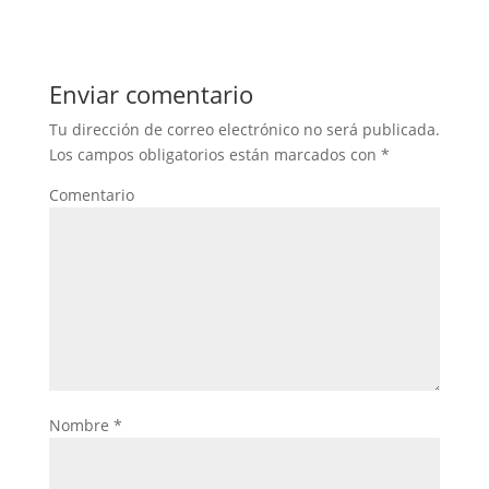
Enviar comentario
Tu dirección de correo electrónico no será publicada.
Los campos obligatorios están marcados con
*
Comentario
Nombre
*