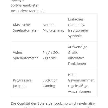
Softwareanbieter
Besondere Merkmale
Einfaches
Klassische
NetEnt,
Gameplay,
Spielautomaten
Microgaming
traditionelle
Symbole
Aufwendige
Video-
Play’n GO,
Grafik,
Spielautomaten
Yggdrasil
innovative
Funktionen
Hohe
Progressive
Evolution
Gewinnsummen,
Jackpots
Gaming
regelmäßige
Auszahlungen
Die Qualität der Spiele bei coolzino wird regelmäßig