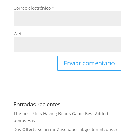
Correo electrónico
*
Web
Entradas recientes
The best Slots Having Bonus Game Best Added
bonus Has
Das Offerte sei in ihr Zuschauer abgestimmt, unser