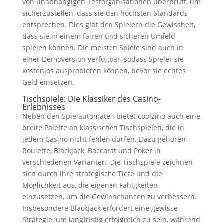
von unabhängigen Testorganisationen überprüft, um
sicherzustellen, dass sie den höchsten Standards
entsprechen. Dies gibt den Spielern die Gewissheit,
dass sie in einem fairen und sicheren Umfeld
spielen können. Die meisten Spiele sind auch in
einer Demoversion verfügbar, sodass Spieler sie
kostenlos ausprobieren können, bevor sie echtes
Geld einsetzen.
Tischspiele: Die Klassiker des Casino-
Erlebnisses
Neben den Spielautomaten bietet coolzino auch eine
breite Palette an klassischen Tischspielen, die in
jedem Casino nicht fehlen dürfen. Dazu gehören
Roulette, Blackjack, Baccarat und Poker in
verschiedenen Varianten. Die Tischspiele zeichnen
sich durch ihre strategische Tiefe und die
Möglichkeit aus, die eigenen Fähigkeiten
einzusetzen, um die Gewinnchancen zu verbessern.
Insbesondere Blackjack erfordert eine gewisse
Strategie, um langfristig erfolgreich zu sein, während