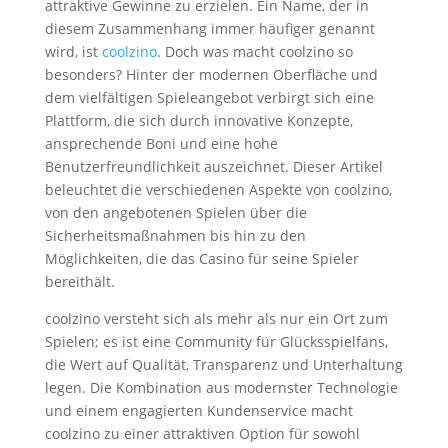
attraktive Gewinne zu erzielen. Ein Name, der in
diesem Zusammenhang immer häufiger genannt
wird, ist
coolzino
. Doch was macht coolzino so
besonders? Hinter der modernen Oberfläche und
dem vielfältigen Spieleangebot verbirgt sich eine
Plattform, die sich durch innovative Konzepte,
ansprechende Boni und eine hohe
Benutzerfreundlichkeit auszeichnet. Dieser Artikel
beleuchtet die verschiedenen Aspekte von coolzino,
von den angebotenen Spielen über die
Sicherheitsmaßnahmen bis hin zu den
Möglichkeiten, die das Casino für seine Spieler
bereithält.
coolzino versteht sich als mehr als nur ein Ort zum
Spielen; es ist eine Community für Glücksspielfans,
die Wert auf Qualität, Transparenz und Unterhaltung
legen. Die Kombination aus modernster Technologie
und einem engagierten Kundenservice macht
coolzino zu einer attraktiven Option für sowohl