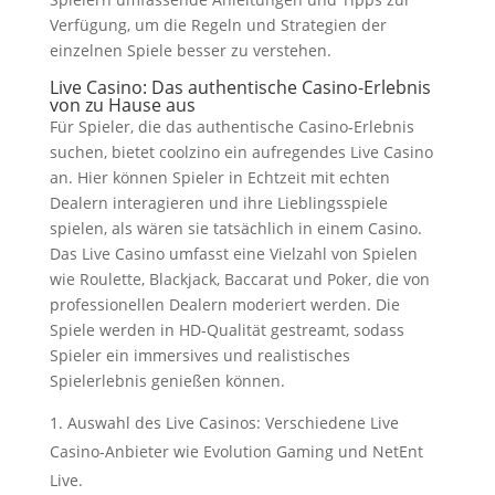
Verfügung, um die Regeln und Strategien der
einzelnen Spiele besser zu verstehen.
Live Casino: Das authentische Casino-Erlebnis
von zu Hause aus
Für Spieler, die das authentische Casino-Erlebnis
suchen, bietet coolzino ein aufregendes Live Casino
an. Hier können Spieler in Echtzeit mit echten
Dealern interagieren und ihre Lieblingsspiele
spielen, als wären sie tatsächlich in einem Casino.
Das Live Casino umfasst eine Vielzahl von Spielen
wie Roulette, Blackjack, Baccarat und Poker, die von
professionellen Dealern moderiert werden. Die
Spiele werden in HD-Qualität gestreamt, sodass
Spieler ein immersives und realistisches
Spielerlebnis genießen können.
Auswahl des Live Casinos: Verschiedene Live
Casino-Anbieter wie Evolution Gaming und NetEnt
Live.