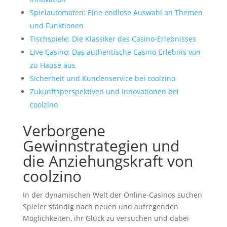
Spielautomaten: Eine endlose Auswahl an Themen
und Funktionen
Tischspiele: Die Klassiker des Casino-Erlebnisses
Live Casino: Das authentische Casino-Erlebnis von
zu Hause aus
Sicherheit und Kundenservice bei coolzino
Zukunftsperspektiven und Innovationen bei
coolzino
Verborgene
Gewinnstrategien und
die Anziehungskraft von
coolzino
In der dynamischen Welt der Online-Casinos suchen
Spieler ständig nach neuen und aufregenden
Möglichkeiten, ihr Glück zu versuchen und dabei