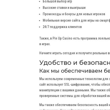
Большой выбор игр
Высокие ставки и выигрыши
Промокоды и бонусы для новых игроков
Мобильная версия сайта для игры на смарт
24/7 поддержка клиентов
Также, в Pin Up Casino есть программа лояльн
в играх.
Начните играть сегодня и получите реальные 
Удобство и безопас
Как мы обеспечиваем б
Мы используем современные технологии для 
сайт использует SSL-шифрование, чтобы обес
манипуляции с вашими данными. Мы также об
проверенные системы для обработки вашей и
Мы также обеспечиваем безопасность вашей 