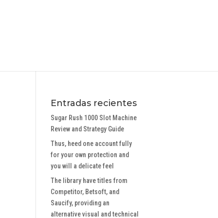
Entradas recientes
Sugar Rush 1000 Slot Machine
Review and Strategy Guide
Thus, heed one account fully
for your own protection and
you will a delicate feel
The library have titles from
Competitor, Betsoft, and
Saucify, providing an
alternative visual and technical