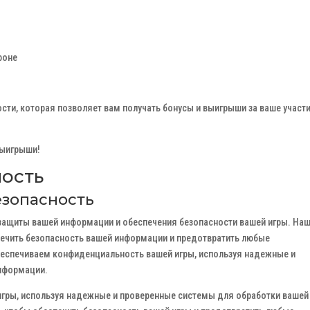
фоне
ости, которая позволяет вам получать бонусы и выигрыши за ваше участ
выигрыши!
ность
езопасность
защиты вашей информации и обеспечения безопасности вашей игры. На
печить безопасность вашей информации и предотвратить любые
еспечиваем конфиденциальность вашей игры, используя надежные и
нформации.
игры, используя надежные и проверенные системы для обработки вашей