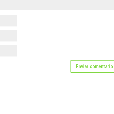
Enlaces
Contacto