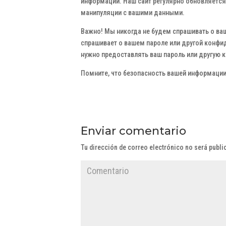
информации. Наш сайт регулярно обновляется
манипуляции с вашими данными.
Важно! Мы никогда не будем спрашивать о ва
спрашивает о вашем пароле или другой конфи
нужно предоставлять ваш пароль или другую
Помните, что безопасность вашей информации 
Enviar comentario
Tu dirección de correo electrónico no será publi