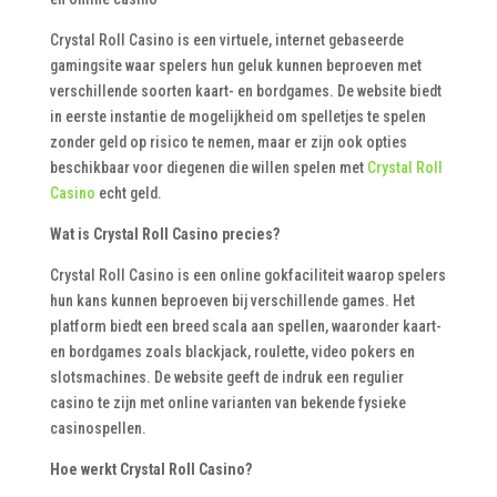
Crystal Roll Casino is een virtuele, internet gebaseerde
gamingsite waar spelers hun geluk kunnen beproeven met
verschillende soorten kaart- en bordgames. De website biedt
in eerste instantie de mogelijkheid om spelletjes te spelen
zonder geld op risico te nemen, maar er zijn ook opties
beschikbaar voor diegenen die willen spelen met
Crystal Roll
Casino
echt geld.
Wat is Crystal Roll Casino precies?
Crystal Roll Casino is een online gokfaciliteit waarop spelers
hun kans kunnen beproeven bij verschillende games. Het
platform biedt een breed scala aan spellen, waaronder kaart-
en bordgames zoals blackjack, roulette, video pokers en
slotsmachines. De website geeft de indruk een regulier
casino te zijn met online varianten van bekende fysieke
casinospellen.
Hoe werkt Crystal Roll Casino?