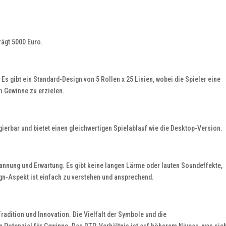
ägt 5000 Euro.
 Es gibt ein Standard-Design von 5 Rollen x 25 Linien, wobei die Spieler eine
 Gewinne zu erzielen.
gierbar und bietet einen gleichwertigen Spielablauf wie die Desktop-Version.
annung und Erwartung. Es gibt keine langen Lärme oder lauten Soundeffekte,
ign-Aspekt ist einfach zu verstehen und ansprechend.
radition und Innovation. Die Vielfalt der Symbole und die