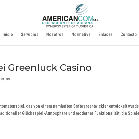
Inicio
Servicios
Nosotros
Normativa
Enlaces
Contacto
i Greenluck Casino
arios
automatenspiel, das von einem namhaften Softwareentwickler entwickelt wurde
traditioneller Glücksspiel-Atmosphäre und moderner Funktionalität, die Spiel