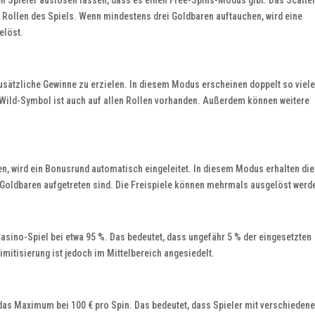
n Spieler auslösen lassen, dass es einen Free-Spins-Modus gibt. Das Scatte
n Rollen des Spiels. Wenn mindestens drei Goldbaren auftauchen, wird eine
elöst.
usätzliche Gewinne zu erzielen. In diesem Modus erscheinen doppelt so viele
s Wild-Symbol ist auch auf allen Rollen vorhanden. Außerdem können weitere
, wird ein Bonusrund automatisch eingeleitet. In diesem Modus erhalten die
le Goldbaren aufgetreten sind. Die Freispiele können mehrmals ausgelöst werd
Casino-Spiel bei etwa 95 %. Das bedeutet, dass ungefähr 5 % der eingesetzten
itisierung ist jedoch im Mittelbereich angesiedelt.
 das Maximum bei 100 € pro Spin. Das bedeutet, dass Spieler mit verschieden