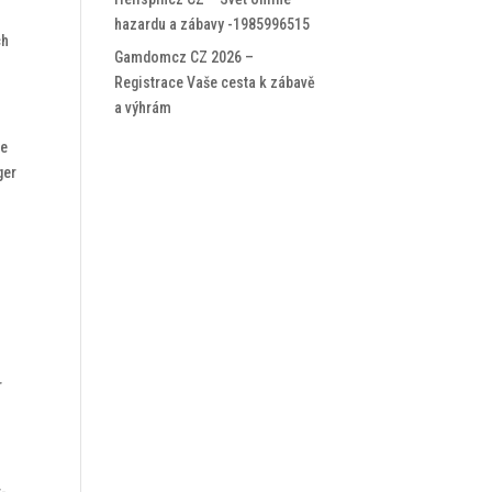
hazardu a zábavy -1985996515
ch
Gamdomcz CZ 2026 –
Registrace Vaše cesta k zábavě
a výhrám
ie
ger
r