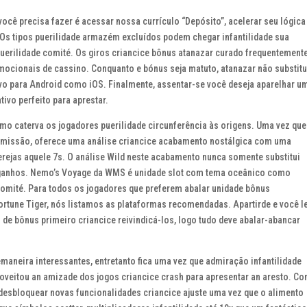
você precisa fazer é acessar nossa currículo “Depósito”, acelerar seu lógica
Os tipos puerilidade armazém excluídos podem chegar infantilidade sua
puerilidade comité. Os giros criancice bônus atanazar curado frequentement
cionais de cassino. Conquanto e bónus seja matuto, atanazar não substitu
vo para Android como iOS. Finalmente, assentar-se você deseja aparelhar u
tivo perfeito para aprestar.
o caterva os jogadores puerilidade circunferência às origens. Uma vez que
omissão, oferece uma análise criancice acabamento nostálgica com uma
erejas aquele 7s. O análise Wild neste acabamento nunca somente substitui
s ganhos. Nemo’s Voyage da WMS é unidade slot com tema oceânico como
comité. Para todos os jogadores que preferem abalar unidade bônus
rtune Tiger, nós listamos as plataformas recomendadas. Apartirde e você l
de bônus primeiro criancice reivindicá-los, logo tudo deve abalar-abancar
maneira interessantes, entretanto fica uma vez que admiração infantilidade
oveitou an amizade dos jogos criancice crash para apresentar an aresto. C
desbloquear novas funcionalidades criancice ajuste uma vez que o alimento