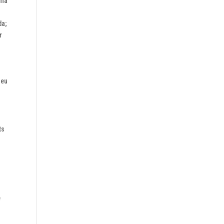
uma
da;
r
seu
ts
e