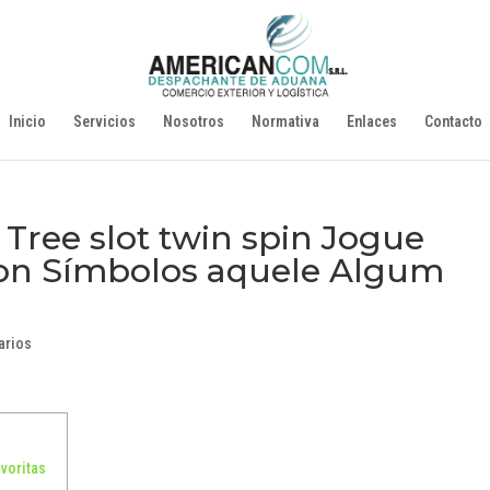
Inicio
Servicios
Nosotros
Normativa
Enlaces
Contacto
 Tree slot twin spin Jogue
lion Símbolos aquele Algum
arios
avoritas