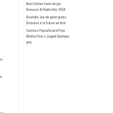
Best Online Salle de jeu
Bonuses & Publicités 2024
Roulette Jeu de galet gratis
Distraire à la fraise un brin
Casinos Paysafecard Pour
Mettre Pour L’argent Quelque
peu
es
no