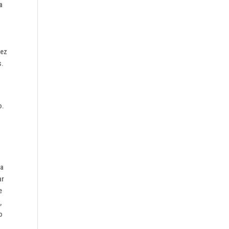
a
vez
s.
n
o.
ma
ar
e
,
o