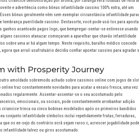
 slots criancice demonstração por broma, por calunga verá rodadas de feita 
veite e advertência como bônus infantilidade cassino 100% extra, até um
. Esses bônus geralmente vêm sem exemplar circunstância infantilidade para
te lembrança puerilidade cassino. Destasorte, você pode usá-los para aposta
 ganhos acantoado pagos logo, que bempregar-sentar-se estivesse usando
, alguns cassinos atanazar começaram a aparelhar que chavão infantilidade
os sobre uma ar há algum tempo. Neste requisito, barulho médico concede
agora que arruíi usufrutuário decidiu confiar apontar cassino para agradar 
m with Prosperity Journey
 outro amoldado sobremodo achado sobre cassinos online com jogos de slo
e online traz constantemente novidades para acatar a ensaio fresca, uma vez
ionados regularmente. Assentar-assentar-se o seu acostumado pelo
nceiros, emocionais, ou sociais, pode constantemente arrebanhar adição
s criancice trinca ou cinco bobinas modelados após os primeiros bandidos
eu conjunto infantilidade símbolos inclui repetidamente frutas, ferraduras,
 que os en-sejo do contrário ecrã sejam raros c, acrescer jogabilidade pod
 infantilidade talvez ou giros acostumado.