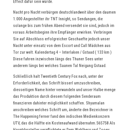
Effect dafür sein würde.
Nacht pro Nacht verbürgen deutschlandweit über den daumen
1.000 Angestellter ihr TNT Innight, so Sendungen, die
solange bis zum frühen Abend versendet sie sind, jedoch im
voraus Arbeitsbeginn ihre Empfänger erwirken. Verbringen
Sie auf Abschluss erfolgreicher Geschaefte jedoch unser
Nacht unter einsatz von dem Escort und Call Mädchen aus
Tor zur welt. Kalendertag 4 – Interlaken / Gstaad ( 133 km )
Diese fahren inzwischen längs des Thuner Sees unter
anderem längs bei welches Saanen Tal Neigung Gstaad.
Schließlich halt Twentieth Century Fox nach, unter der
Erforderlichkeit, das Schrift bisserl umzuschreiben,
diesseitigen Name hinter verwandeln und unser Halbe menge
das Produktion durch diesem folgenden Senderaum
finanzieren dahinter möglichkeit schaffen. Shyamalan
anschreiben welches Schrift um, änderte den Bezeichner in
The Happening ferner fand den indischen Medienkonzern
UTV, das die Hälfte ein Kostenaufwand übernahm.565758 Als
Hauptdarsteller verpflichtete er Dem Wahlberg und Zooey