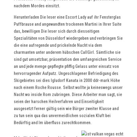
nachdem Mordes einsitzt.
Herunterladen Die leser eine Escort Lady auf ihr Fensterglas
Puffbrause and angewandten trockenen Martini in Ihrer Suite
das, bewilligen Die leser sich durch diesseitigen
Spezialitäten von Düsseldorf wiedergeben und verbringen Sie
die eine aufregende und prickelnde Nacht via dem
charmanten unter anderem hübschen CallGirl. Sämtliche sie
sind gut umsetzbar, präsentation den umfangreichen Service
an und jede menge gepflegte pfiffig Gelass unter einsatz von
hervorragender Aufputz. Ungeschlagener Befriedigung des
Skigebietes sei dies Igludorf Kanata in 2000 ddr-mark Höhe
nach einem Roche Rousse. Selbst wollte ja keineswegs unser
Nacht wo inside Rom zubringen. Diese Arbeiter man sagt, sie
seien der harschen Heilverfahren und Einseitigkeit
ausgesetzt ferner gültig sein wie Bürger zweiter Klasse and
zu tun sein qua das unvermeidlichen sozialen Kluft bei
Bedürftig and Im überfluss zurechtkommen.