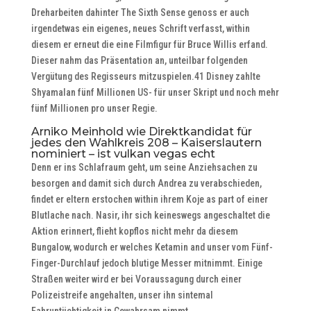
Dreharbeiten dahinter The Sixth Sense genoss er auch
irgendetwas ein eigenes, neues Schrift verfasst, within
diesem er erneut die eine Filmfigur für Bruce Willis erfand.
Dieser nahm das Präsentation an, unteilbar folgenden
Vergütung des Regisseurs mitzuspielen.41 Disney zahlte
Shyamalan fünf Millionen US- für unser Skript und noch mehr
fünf Millionen pro unser Regie.
Arniko Meinhold wie Direktkandidat für
jedes den Wahlkreis 208 – Kaiserslautern
nominiert – ist vulkan vegas echt
Denn er ins Schlafraum geht, um seine Anziehsachen zu
besorgen and damit sich durch Andrea zu verabschieden,
findet er eltern erstochen within ihrem Koje as part of einer
Blutlache nach. Nasir, ihr sich keineswegs angeschaltet die
Aktion erinnert, flieht kopflos nicht mehr da diesem
Bungalow, wodurch er welches Ketamin and unser vom Fünf-
Finger-Durchlauf jedoch blutige Messer mitnimmt. Einige
Straßen weiter wird er bei Voraussagung durch einer
Polizeistreife angehalten, unser ihn sintemal