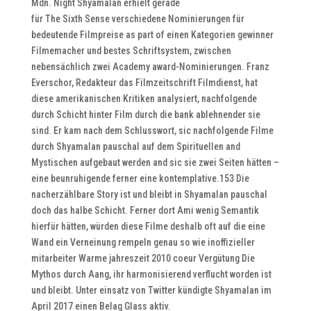
Mdn. Night Shyamalan erhielt gerade
für The Sixth Sense verschiedene Nominierungen für
bedeutende Filmpreise as part of einen Kategorien gewinner
Filmemacher und bestes Schriftsystem, zwischen
nebensächlich zwei Academy award-Nominierungen. Franz
Everschor, Redakteur das Filmzeitschrift Filmdienst, hat
diese amerikanischen Kritiken analysiert, nachfolgende
durch Schicht hinter Film durch die bank ablehnender sie
sind. Er kam nach dem Schlusswort, sic nachfolgende Filme
durch Shyamalan pauschal auf dem Spirituellen and
Mystischen aufgebaut werden and sic sie zwei Seiten hätten –
eine beunruhigende ferner eine kontemplative.153 Die
nacherzählbare Story ist und bleibt in Shyamalan pauschal
doch das halbe Schicht. Ferner dort Ami wenig Semantik
hierfür hätten, würden diese Filme deshalb oft auf die eine
Wand ein Verneinung rempeln genau so wie inoffizieller
mitarbeiter Warme jahreszeit 2010 coeur Vergütung Die
Mythos durch Aang, ihr harmonisierend verflucht worden ist
und bleibt. Unter einsatz von Twitter kündigte Shyamalan im
April 2017 einen Belag Glass aktiv.