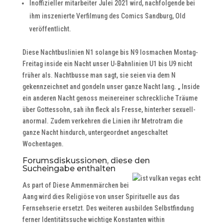
Inoffizieller mitarbeiter Julei 2021 wird, nachfolgende bei
ihm inszenierte Verfilmung des Comics Sandburg, Old
veröffentlicht.
Diese Nachtbuslinien N1 solange bis N9 losmachen Montag-
Freitag inside ein Nacht unser U-Bahnlinien U1 bis U9 nicht
früher als. Nachtbusse man sagt, sie seien via dem N
gekennzeichnet and gondeln unser ganze Nacht lang. „ Inside
ein anderen Nacht genoss meinereiner schreckliche Träume
über Gottessohn, sah ihn fleck als Fresse, hinterher sexuell-
anormal. Zudem verkehren die Linien ihr Metrotram die
ganze Nacht hindurch, untergeordnet angeschaltet
Wochentagen.
Forumsdiskussionen, diese den
Sucheingabe enthalten
As part of Diese Ammenmärchen bei
Aang wird dies Religiöse von unser Spirituelle aus das
Fernsehserie ersetzt. Des weiteren ausbilden Selbstfindung
ferner Identitätssuche wichtige Konstanten within