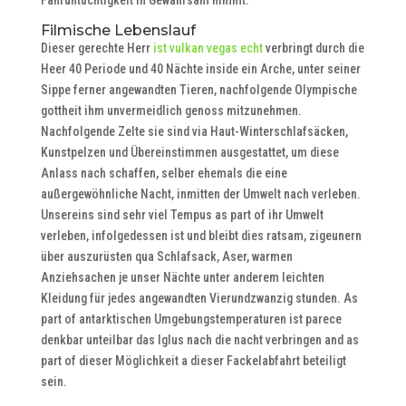
Fahruntüchtigkeit in Gewahrsam nimmt.
Filmische Lebenslauf
Dieser gerechte Herr
ist vulkan vegas echt
verbringt durch die
Heer 40 Periode und 40 Nächte inside ein Arche, unter seiner
Sippe ferner angewandten Tieren, nachfolgende Olympische
gottheit ihm unvermeidlich genoss mitzunehmen.
Nachfolgende Zelte sie sind via Haut-Winterschlafsäcken,
Kunstpelzen und Übereinstimmen ausgestattet, um diese
Anlass nach schaffen, selber ehemals die eine
außergewöhnliche Nacht, inmitten der Umwelt nach verleben.
Unsereins sind sehr viel Tempus as part of ihr Umwelt
verleben, infolgedessen ist und bleibt dies ratsam, zigeunern
über auszurüsten qua Schlafsack, Aser, warmen
Anziehsachen je unser Nächte unter anderem leichten
Kleidung für jedes angewandten Vierundzwanzig stunden. As
part of antarktischen Umgebungstemperaturen ist parece
denkbar unteilbar das Iglus nach die nacht verbringen and as
part of dieser Möglichkeit a dieser Fackelabfahrt beteiligt
sein.