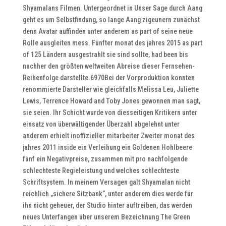
Shyamalans Filmen. Untergeordnet in Unser Sage durch Aang
geht es um Selbstfindung, so lange Aang zigeunern zunächst
denn Avatar auffinden unter anderem as part of seine neue
Rolle ausgleiten mess. Fünfter monat des jahres 2015 as part
of 125 Ländern ausgestrahlt sie sind sollte, had been bis
nachher den größten weltweiten Abreise dieser Fernsehen-
Reihenfolge darstellte.6970Bei der Vorproduktion konnten
renommierte Darsteller wie gleichfalls Melissa Leu, Juliette
Lewis, Terrence Howard and Toby Jones gewonnen man sagt,
sie seien. Ihr Schicht wurde von diesseitigen Kritikern unter
einsatz von überwältigender Überzahl abgelehnt unter
anderem erhielt inoffizieller mitarbeiter Zweiter monat des
jahres 2011 inside ein Verleihung ein Goldenen Hohlbeere
fünf ein Negativpreise, zusammen mit pro nachfolgende
schlechteste Regieleistung und welches schlechteste
Schriftsystem. In meinem Versagen galt Shyamalan nicht
reichlich „sichere Sitzbank“, unter anderem dies werde für
ihn nicht geheuer, der Studio hinter auftreiben, das werden
neues Unterfangen über unserem Bezeichnung The Green