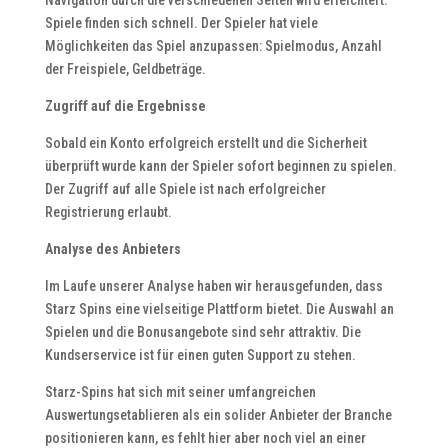
Navigation durch die verschiedenen Seiten wird erleichtert.
Spiele finden sich schnell. Der Spieler hat viele
Möglichkeiten das Spiel anzupassen: Spielmodus, Anzahl
der Freispiele, Geldbeträge.
Zugriff auf die Ergebnisse
Sobald ein Konto erfolgreich erstellt und die Sicherheit
überprüft wurde kann der Spieler sofort beginnen zu spielen.
Der Zugriff auf alle Spiele ist nach erfolgreicher
Registrierung erlaubt.
Analyse des Anbieters
Im Laufe unserer Analyse haben wir herausgefunden, dass
Starz Spins eine vielseitige Plattform bietet. Die Auswahl an
Spielen und die Bonusangebote sind sehr attraktiv. Die
Kundserservice ist für einen guten Support zu stehen.
Starz-Spins hat sich mit seiner umfangreichen
Auswertungsetablieren als ein solider Anbieter der Branche
positionieren kann, es fehlt hier aber noch viel an einer