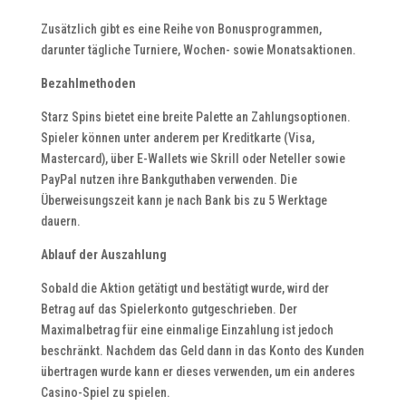
Zusätzlich gibt es eine Reihe von Bonusprogrammen,
darunter tägliche Turniere, Wochen- sowie Monatsaktionen.
Bezahlmethoden
Starz Spins bietet eine breite Palette an Zahlungsoptionen.
Spieler können unter anderem per Kreditkarte (Visa,
Mastercard), über E-Wallets wie Skrill oder Neteller sowie
PayPal nutzen ihre Bankguthaben verwenden. Die
Überweisungszeit kann je nach Bank bis zu 5 Werktage
dauern.
Ablauf der Auszahlung
Sobald die Aktion getätigt und bestätigt wurde, wird der
Betrag auf das Spielerkonto gutgeschrieben. Der
Maximalbetrag für eine einmalige Einzahlung ist jedoch
beschränkt. Nachdem das Geld dann in das Konto des Kunden
übertragen wurde kann er dieses verwenden, um ein anderes
Casino-Spiel zu spielen.