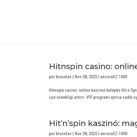
Hitnspin casino: onli
por
bruselas
|
Nov 28, 2025
|
ancorallZ 1400
Hitnspin casino: online kaszinó belépés Hit n Spin
için esnekliği artırır. VIP programı ayrıca sadık oy
Hit’n’spin kaszinó: ma
por
bruselas
|
Nov 28, 2025
|
ancorallZ 1400