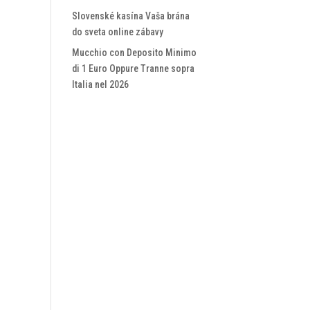
Slovenské kasína Vaša brána
do sveta online zábavy
Mucchio con Deposito Minimo
di 1 Euro Oppure Tranne sopra
Italia nel 2026