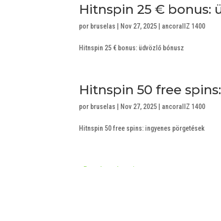
Hitnspin 25 € bonus:
por
bruselas
|
Nov 27, 2025
|
ancorallZ 1400
Hitnspin 25 € bonus: üdvözlő bónusz
Hitnspin 50 free spin
por
bruselas
|
Nov 27, 2025
|
ancorallZ 1400
Hitnspin 50 free spins: ingyenes pörgetések
« Entradas más antiguas
Inicio
Servicios
Nosotros
Normativa