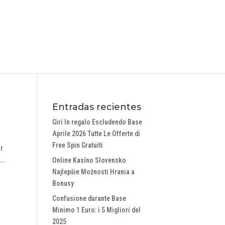
Entradas recientes
Giri In regalo Escludendo Base
Aprile 2026 Tutte Le Offerte di
Free Spin Gratuiti
ar
...
Online Kasíno Slovensko
Najlepšie Možnosti Hrania a
Bonusy
Confusione durante Base
Minimo 1 Euro: i 5 Migliori del
2025