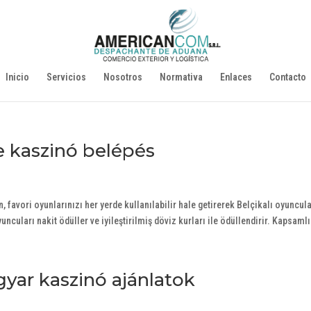
Inicio
Servicios
Nosotros
Normativa
Enlaces
Contacto
ne kaszinó belépés
, favori oyunlarınızı her yerde kullanılabilir hale getirerek Belçikalı oyuncul
uncuları nakit ödüller ve iyileştirilmiş döviz kurları ile ödüllendirir. Kapsamlı
gyar kaszinó ajánlatok