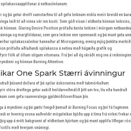
 spilakassaupplifunar á netkasínóunum.
 og þú getur dreift samstarfinu til að gefa leiknum miklu meiri breidd en bar
lega leið til að vinna sér inn kosti. Sem góð vísun í eldheita hönnun leiksins,
sísk hönnun. Glaring Desire Position prófaðu besta leikinn í mörgum netbund
núninga og margföldunar, sem gera leikinn enn spennandi og þú munt geta unn
verður spilakassaleikur hannaður af Microgaming, einnig mjög þekkta merkið
ention prófaðu aðlaðandi spilakassa á netinu með hágæða grafík og
rir fólk af öllum stigum vitsmuna. Frá því að ég skráði mig inn á reikningin
f myndinni og hönnun Burning Attention.
ikar One Spark Stærri ávinningur
undruð þúsund dollara ef þú spilar áskorunina með takmörkuðum
rir stóra dreifingu getur aukið heildarveðmálið þitt um tvo, tíu eða hundrað
knum sem gefa raunverulega gjaldmiðilsverðlaun þín.
gu á myndinni og þú gætir fengið þemað úr Burning Focus og því fá fagmenn
andi er hvernig svona auðveldir möguleikar bjóða upp á tíma frá virkni frekar 
þig upp á móti bakgrunni af eldheitum hjörtum og þú munt upplifa líflegar rósi
lífsstíls með hverjum snúningi.