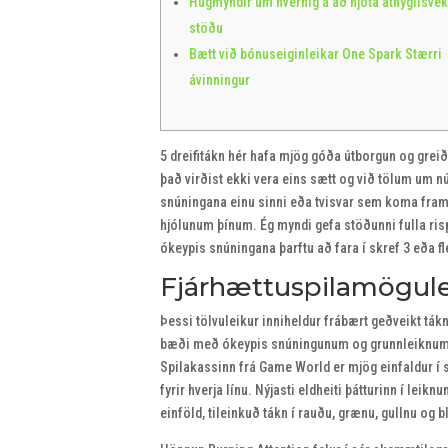
Hugmyndir um hvernig á að njóta athyglisvek
stöðu
Bætt við bónuseiginleikar One Spark Stærri
ávinningur
5 dreifitákn hér hafa mjög góða útborgun og greið
það virðist ekki vera eins sætt og við tölum um n
snúningana einu sinni eða tvisvar sem koma fram 
hjólunum þínum.
Ég myndi gefa stöðunni fulla ri
ókeypis snúningana þarftu að fara í skref 3 eða fle
Fjárhættuspilamögule
Þessi tölvuleikur inniheldur frábært geðveikt tákn
bæði með ókeypis snúningunum og grunnleiknum. N
Spilakassinn frá Game World er mjög einfaldur í sp
fyrir hverja línu. Nýjasti eldheiti þátturinn í lei
einföld, tileinkuð tákn í rauðu, grænu, gullnu og b