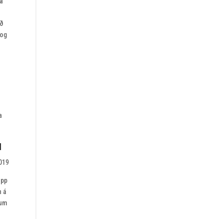
ja
að
 og
a
u
upp
m á
kum