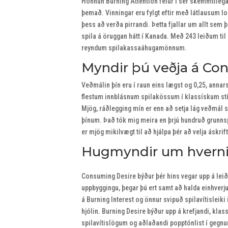
Hönnun Burning Attention felur í sér skemmtilega
þemað. Vinningar eru fylgt eftir með látlausum l
þess að verða pirrandi. Þetta fjallar um allt sem 
spila á öruggan hátt í Kanada. Með 243 leiðum til 
reyndum spilakassaáhugamönnum.
Myndir þú veðja á Co
Veðmálin þín eru í raun eins lægst og 0,25, annars
flestum innblásnum spilakössum í klassískum stíl
Mjög, ráðlegging mín er enn að setja lág veðmál 
þínum. Það tók mig meira en þrjú hundruð grunnspi
er mjög mikilvægt til að hjálpa þér að velja áskri
Hugmyndir um hvernig 
Consuming Desire býður þér hins vegar upp á leið
uppbyggingu, þegar þú ert samt að halda einhver
á Burning Interest og önnur svipuð spilavítisleiki
hjólin. Burning Desire býður upp á krefjandi, k
spilavítislögum og aðlaðandi popptónlist í gegn