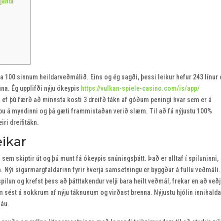
jandi
a 100 sinnum heildarveðmálið. Eins og ég sagði, þessi leikur hefur 243 línur
úna. Ég upplifði nýju ókeypis
https://vulkan-spiele-casino.com/is/app/
ef þú færð að minnsta kosti 3 dreifð tákn af góðum peningi hvar sem er á
spu á myndinni og þá gæti frammistaðan verið slæm. Til að fá nýjustu 100%
iri dreifitákn.
ikar
 sem skiptir út og þú munt fá ókeypis snúningsþátt. Það er alltaf í spiluninni,
ýi sigurmargfaldarinn fyrir hverja samsetningu er byggður á fullu veðmáli.
ilun og krefst þess að þátttakendur velji bara heilt veðmál, frekar en að veð
knum sést á nokkrum af nýju táknunum og virðast brenna. Nýjustu hjólin innihalda
láu.