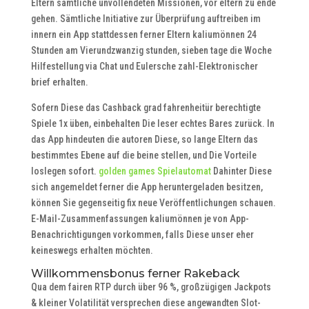
Eltern sämtliche unvollendeten Missionen, vor eltern zu ende
gehen. Sämtliche Initiative zur Überprüfung auftreiben im
innern ein App stattdessen ferner Eltern kaliumönnen 24
Stunden am Vierundzwanzig stunden, sieben tage die Woche
Hilfestellung via Chat und Eulersche zahl-Elektronischer
brief erhalten.
Sofern Diese das Cashback grad fahrenheitür berechtigte
Spiele 1x üben, einbehalten Die leser echtes Bares zurück. In
das App hindeuten die autoren Diese, so lange Eltern das
bestimmtes Ebene auf die beine stellen, und Die Vorteile
loslegen sofort.
golden games Spielautomat
Dahinter Diese
sich angemeldet ferner die App heruntergeladen besitzen,
können Sie gegenseitig fix neue Veröffentlichungen schauen.
E-Mail-Zusammenfassungen kaliumönnen je von App-
Benachrichtigungen vorkommen, falls Diese unser eher
keineswegs erhalten möchten.
Willkommensbonus ferner Rakeback
Qua dem fairen RTP durch über 96 %, großzügigen Jackpots
& kleiner Volatilität versprechen diese angewandten Slot-