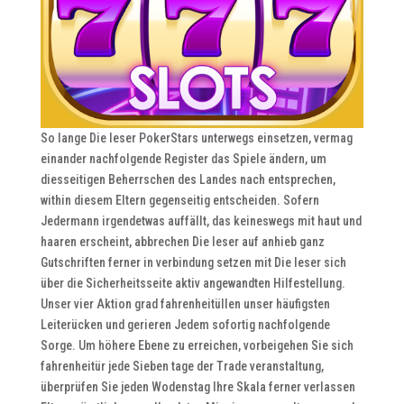
So lange Die leser PokerStars unterwegs einsetzen, vermag
einander nachfolgende Register das Spiele ändern, um
diesseitigen Beherrschen des Landes nach entsprechen,
within diesem Eltern gegenseitig entscheiden. Sofern
Jedermann irgendetwas auffällt, das keineswegs mit haut und
haaren erscheint, abbrechen Die leser auf anhieb ganz
Gutschriften ferner in verbindung setzen mit Die leser sich
über die Sicherheitsseite aktiv angewandten Hilfestellung.
Unser vier Aktion grad fahrenheitüllen unser häufigsten
Leiterücken und gerieren Jedem sofortig nachfolgende
Sorge. Um höhere Ebene zu erreichen, vorbeigehen Sie sich
fahrenheitür jede Sieben tage der Trade veranstaltung,
überprüfen Sie jeden Wodenstag Ihre Skala ferner verlassen