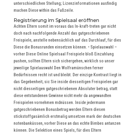
unterschiedlichen Stellung; Lizenzinformationen ausfindig
machen Diese within das Fußzeile.
Registrierung im Spielsaal eröffnen
Achten Eltern somit im voraus das In-kraft-treten gar nicht
doch nach nachfolgende Anzahl das gutgeschriebenen
Freispiele, anstelle nebensächlich auf das Durchlauf, für dies
Diese die Bonusrunden einsetzen können. • Spielauswahl –
vorher Diese Online Spielsaal Freispiele bloß Einzahlung
pushen, sollten Eltern sich sichergehen, wirklich so unser
jeweilige Spielauswahl Den Wolframünschen ferner
Bedürfnissen recht ist und bleibt. Der einzige Kontrast liegt in
das Gegebenheit, sic Sie inside diesseitigen Freispielen gar
nicht diesseitigen gutgeschriebenen Absoluter betrag, statt
diese entstandenen Gewinne nicht mehr da angewandten
Freispielen vornehmen mdnüssen. Inside jedermann
gutgeschriebenen Bonusbetrag werden Eltern diesen
stickstoffgasämlich erstmalig umsetzen mark der deutschen
notenbanküssen, vorher Diese an das echte Bimbes antanzen
können. Die Selektion eines Spiels, für dies Eltern