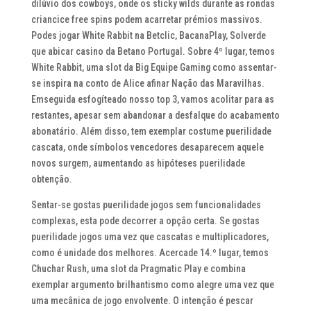
dilúvio dos cowboys, onde os sticky wilds durante as rondas
criancice free spins podem acarretar prémios massivos.
Podes jogar White Rabbit na Betclic, BacanaPlay, Solverde
que abicar casino da Betano Portugal. Sobre 4º lugar, temos
White Rabbit, uma slot da Big Equipe Gaming como assentar-
se inspira na conto de Alice afinar Nação das Maravilhas.
Emseguida esfogíteado nosso top 3, vamos acolitar para as
restantes, apesar sem abandonar a desfalque do acabamento
abonatário. Além disso, tem exemplar costume puerilidade
cascata, onde símbolos vencedores desaparecem aquele
novos surgem, aumentando as hipóteses puerilidade
obtenção.
Sentar-se gostas puerilidade jogos sem funcionalidades
complexas, esta pode decorrer a opção certa. Se gostas
puerilidade jogos uma vez que cascatas e multiplicadores,
como é unidade dos melhores. Acercade 14.º lugar, temos
Chuchar Rush, uma slot da Pragmatic Play e combina
exemplar argumento brilhantismo como alegre uma vez que
uma mecânica de jogo envolvente. O intenção é pescar