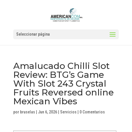
Seleccionar página
Amalucado Chilli Slot
Review: BTG’s Game
With Slot 243 Crystal
Fruits Reversed online
Mexican Vibes
por
bruselas
|
Jun 6, 2026
|
Servicios
|
0 Comentarios