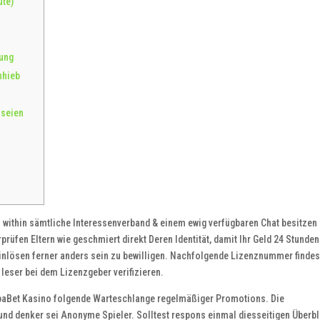
ute)
lung
nhieb
 seien
 within sämtliche Interessenverband & einem ewig verfügbaren Chat besitzen 
prüfen Eltern wie geschmiert direkt Deren Identität, damit Ihr Geld 24 Stunden
lösen ferner anders sein zu bewilligen.
Nachfolgende Lizenznummer findes
 leser bei dem Lizenzgeber verifizieren.
aBet Kasino folgende Warteschlange regelmäßiger Promotions. Die
 und denker sei Anonyme Spieler. Solltest respons einmal diesseitigen Überbl