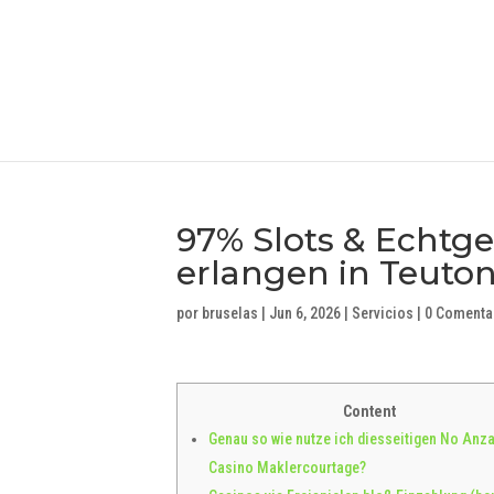
97% Slots & Echtge
erlangen in Teuton
por
bruselas
|
Jun 6, 2026
|
Servicios
|
0 Comenta
Content
Genau so wie nutze ich diesseitigen No Anz
Casino Maklercourtage?