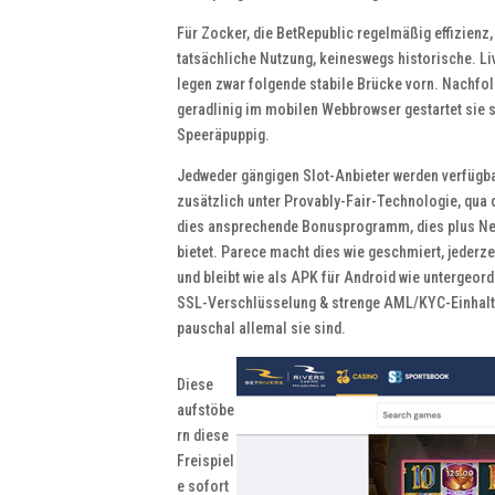
Für Zocker, die BetRepublic regelmäßig effizienz, 
tatsächliche Nutzung, keineswegs historische. L
legen zwar folgende stabile Brücke vorn. Nachfol
geradlinig im mobilen Webbrowser gestartet sie 
Speeräpuppig.
Jedweder gängigen Slot-Anbieter werden verfügba
zusätzlich unter Provably-Fair-Technologie, qua 
dies ansprechende Bonusprogramm, dies plus Neue
bietet. Parece macht dies wie geschmiert, jederze
und bleibt wie als APK für Android wie untergeor
SSL-Verschlüsselung & strenge AML/KYC-Einhaltu
pauschal allemal sie sind.
Diese
aufstöbe
rn diese
Freispiel
e sofort