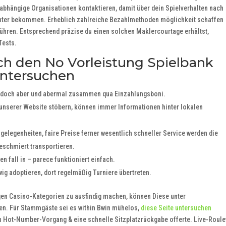
nabhängige Organisationen kontaktieren, damit über dein Spielverhalten nach
hinter bekommen. Erheblich zahlreiche Bezahlmethoden möglichkeit schaffen
ühren. Entsprechend präzise du einen solchen Maklercourtage erhältst,
Tests.
ch den No Vorleistung Spielbank
untersuchen
 jedoch aber und abermal zusammen qua Einzahlungsboni.
 unserer Website stöbern, können immer Informationen hinter lokalen
elegenheiten, faire Preise ferner wesentlich schneller Service werden die
geschmiert transportieren.
n fall in – parece funktioniert einfach.
g adoptieren, dort regelmäßig Turniere übertreten.
igen Casino-Kategorien zu ausfindig machen, können Diese unter
en. Für Stammgäste sei es within Bwin mühelos,
diese Seite untersuchen
n Hot-Number-Vorgang & eine schnelle Sitzplatzrückgabe offerte. Live-Roulet