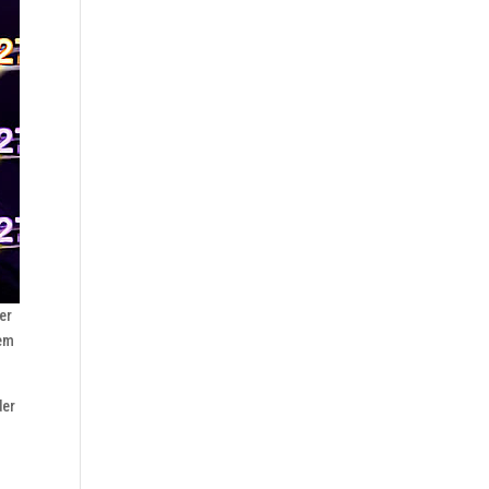
er
dem
der