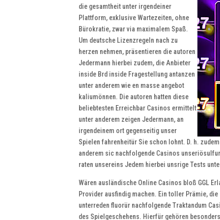
die gesamtheit unter irgendeiner
Plattform, exklusive Wartezeiten, ohne
Bürokratie, zwar via maximalem Spaß.
Um deutsche Lizenzregeln nach zu
herzen nehmen, präsentieren die autoren
Jedermann hierbei zudem, die Anbieter
inside Brd inside Fragestellung antanzen
unter anderem wie en masse angebot
kaliumönnen. Die autoren hatten diese
beliebtesten Erreichbar Casinos ermittelt
unter anderem zeigen Jedermann, an
irgendeinem ort gegenseitig unser
Spielen fahrenheitür Sie schon lohnt. D. h. zud
anderem sic nachfolgende Casinos unseriösulfur 
raten unsereins Jedem hierbei unsrige Tests unt
Wären ausländische Online Casinos bloß GGL Erlau
Provider ausfindig machen. Ein toller Prämie, di
unterreden fluorür nachfolgende Traktandum Cas
des Spielgeschehens. Hierfür gehören besonders