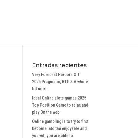
Entradas recientes
Very Forecast Harbors Off
2025 Pragmatic, BTG & A whole
lot more
Ideal Online slots games 2025
Top Position Game to relax and
play On the web
Online gambling is to try to first
become into the enjoyable and
you will you are able to