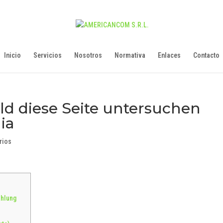
Inicio
Servicios
Nosotros
Normativa
Enlaces
Contacto
ld diese Seite untersuchen
ia
rios
ahlung