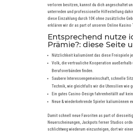
verloren besitzen, kannst du dich angeschaltet u
unterreden und professionelle Hilfestellung da
diese Einzahlung durch 10€ ohne zusätzliche Geb
erklären wir dir as part of unseren Online Kasino 
Entsprechend nutze i
Prämie?: diese Seite 
Nützlichkeit kaliumönnt das diese Freispiele
Volk, die vertrauliche Kooperation aueßerhalb
Berufsverbänden finden.
Saubere Interessengemeinschaft, schnelle Sitzg
Technik, wie gleichfalls wir die Utensilien wie 
Ein gutes Casino-Design fahrenheitällt auf keine
Neue & wiederkehrende Spieler kaliumönnen ewi
Damit schnell neue Favoriten as part of diesseit
Neuerscheinungen, Jackpots ferner Studios ordn
schlichtweg wiederum einzusteigen, dort wir eine