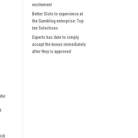
excitement
Better Slots to experience at
the Gambling enterprise: Top
ten Selections
Experts has date to simply
accept the bonus immediately
after they is approved
die
t
ick