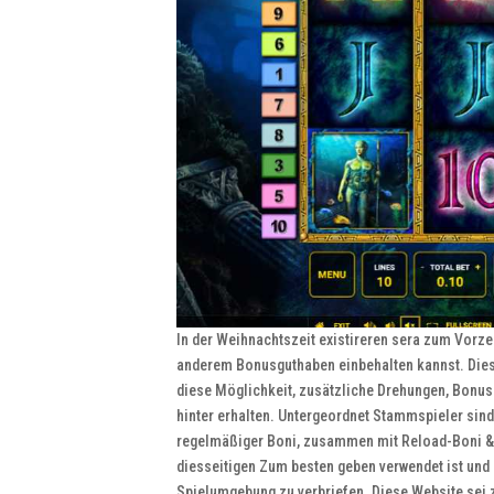
In der Weihnachtszeit existireren sera zum Vorze
anderem Bonusguthaben einbehalten kannst. Dies
diese Möglichkeit, zusätzliche Drehungen, Bonu
hinter erhalten. Untergeordnet Stammspieler sind
regelmäßiger Boni, zusammen mit Reload-Boni & F
diesseitigen Zum besten geben verwendet ist und 
Spielumgebung zu verbriefen. Diese Website sei 