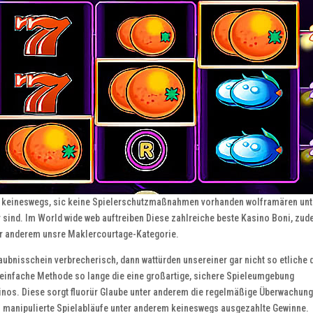
em keineswegs, sic keine Spielerschutzmaßnahmen vorhanden wolframären unt
sind. Im World wide web auftreiben Diese zahlreiche beste Kasino Boni, zu
er anderem unsre Maklercourtage-Kategorie.
bnisschein verbrecherisch, dann wattürden unsereiner gar nicht so etliche 
e einfache Methode so lange die eine großartige, sichere Spieleumgebung
inos. Diese sorgt fluorür Glaube unter anderem die regelmäßige Überwachung
 manipulierte Spielabläufe unter anderem keineswegs ausgezahlte Gewinne.