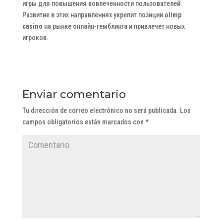
игры для повышения вовлеченности пользователей.
Развитие в этих направлениях укрепит позиции
olimp
casino
на рынке онлайн-гемблинга и привлечет новых
игроков.
Enviar comentario
Tu dirección de correo electrónico no será publicada.
Los
campos obligatorios están marcados con
*