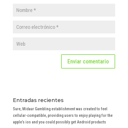
Entradas recientes
Sure, Midaur Gambling establishment was created to feel
cellular-compatible, providing users to enjoy playing for the
apple’s ios and you could possibly get Android products