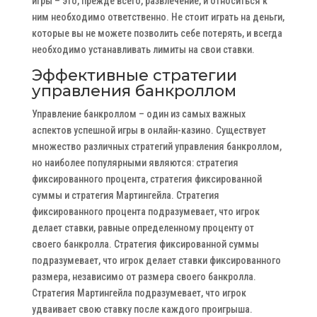
игры – это, прежде всего, развлечение, и относиться к
ним необходимо ответственно. Не стоит играть на деньги,
которые вы не можете позволить себе потерять, и всегда
необходимо устанавливать лимиты на свои ставки.
Эффективные стратегии
управления банкроллом
Управление банкроллом – один из самых важных
аспектов успешной игры в онлайн-казино. Существует
множество различных стратегий управления банкроллом,
но наиболее популярными являются: стратегия
фиксированного процента, стратегия фиксированной
суммы и стратегия Мартингейла. Стратегия
фиксированного процента подразумевает, что игрок
делает ставки, равные определенному проценту от
своего банкролла. Стратегия фиксированной суммы
подразумевает, что игрок делает ставки фиксированного
размера, независимо от размера своего банкролла.
Стратегия Мартингейла подразумевает, что игрок
удваивает свою ставку после каждого проигрыша.