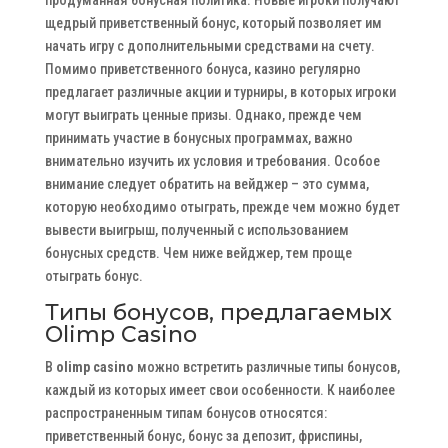
продуманная бонусная политика. Новые игроки получают
щедрый приветственный бонус, который позволяет им
начать игру с дополнительными средствами на счету.
Помимо приветственного бонуса, казино регулярно
предлагает различные акции и турниры, в которых игроки
могут выиграть ценные призы. Однако, прежде чем
принимать участие в бонусных программах, важно
внимательно изучить их условия и требования. Особое
внимание следует обратить на вейджер – это сумма,
которую необходимо отыграть, прежде чем можно будет
вывести выигрыш, полученный с использованием
бонусных средств. Чем ниже вейджер, тем проще
отыграть бонус.
Типы бонусов, предлагаемых
Olimp Casino
В
olimp casino
можно встретить различные типы бонусов,
каждый из которых имеет свои особенности. К наиболее
распространенным типам бонусов относятся:
приветственный бонус, бонус за депозит, фриспины,