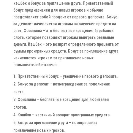
кэшбэк и бонус за приглашение друга. Приветственный
бонус предназначен для новых игроков и обычно
представляет собой процент от первого депозита. Бонус
за депозит начисляется игрокам за внесение средств на
счет. Фриспины – это бесплатные вращения барабанов
слота, которые позволяют игрокам выиграть реальные
деньги. Кэшбэк – это возврат определенного процента от
суммы проигранных средств. Бонус за приглашение друга
начисляется игрокам за приглашение новых
пользователей в казино.
Приветственный бонус – увеличение первого депозита.
Бонус за депозит – вознаграждение за пополнение
счета.
Фриспины – бесплатные вращения для любителей
слотов.
Кэшбэк – частичный возврат проигранных средств.
Бонус за приглашение друга – поощрение за
привлечение новых игроков.