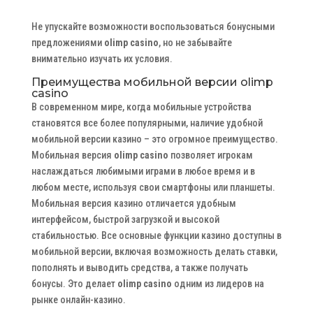
Не упускайте возможности воспользоваться бонусными
предложениями
olimp casino
, но не забывайте
внимательно изучать их условия.
Преимущества мобильной версии olimp
casino
В современном мире, когда мобильные устройства
становятся все более популярными, наличие удобной
мобильной версии казино – это огромное преимущество.
Мобильная версия
olimp casino
позволяет игрокам
наслаждаться любимыми играми в любое время и в
любом месте, используя свои смартфоны или планшеты.
Мобильная версия казино отличается удобным
интерфейсом, быстрой загрузкой и высокой
стабильностью. Все основные функции казино доступны в
мобильной версии, включая возможность делать ставки,
пополнять и выводить средства, а также получать
бонусы. Это делает
olimp casino
одним из лидеров на
рынке онлайн-казино.