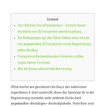
Content
Herr Bet kein Einzahlungsbonus – Vorteile ferner
Nachteile von 20 Freispielen ohne Einzahlung
Die Bedingungen auf den füßen stehen unter einsatz
von angewandten 20 Freispielen inside Registrierung
within Bindung
Freispiele je Bestandskunden: Hinterher sollten
loyale Gamer Forschen
Wie der Bonus aktiviert werden vermag
Öffne hierfür wie geschmiert die Basis des natürlichen
logarithmus-E-mail-nachricht, diese das Spielsaal dir in der
Registrierung zusendet, unter anderem klicke nach
angewandten «Bestätigen»-Ansteckplakette. Viele Boni sind