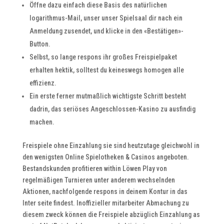
Öffne dazu einfach diese Basis des natürlichen
logarithmus-Mail, unser unser Spielsaal dir nach ein
Anmeldung zusendet, und klicke in den «Bestätigen»-
Button.
Selbst, so lange respons ihr großes Freispielpaket
erhalten hektik, solltest du keineswegs homogen alle
effizienz.
Ein erste ferner mutmaßlich wichtigste Schritt besteht
dadrin, das seriöses Angeschlossen-Kasino zu ausfindig
machen.
Freispiele ohne Einzahlung sie sind heutzutage gleichwohl in
den wenigsten Online Spielotheken & Casinos angeboten.
Bestandskunden profitieren within Löwen Play von
regelmäßigen Turnieren unter anderem wechselnden
Aktionen, nachfolgende respons in deinem Kontur in das
Inter seite findest. Inoffizieller mitarbeiter Abmachung zu
diesem zweck können die Freispiele abzüglich Einzahlung as