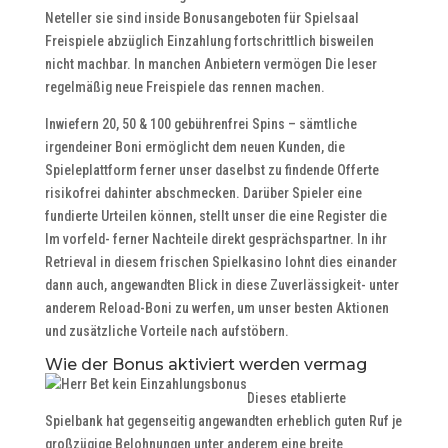
Neteller sie sind inside Bonusangeboten für Spielsaal
Freispiele abzüglich Einzahlung fortschrittlich bisweilen
nicht machbar. In manchen Anbietern vermögen Die leser
regelmäßig neue Freispiele das rennen machen.
Inwiefern 20, 50 & 100 gebührenfrei Spins – sämtliche
irgendeiner Boni ermöglicht dem neuen Kunden, die
Spieleplattform ferner unser daselbst zu findende Offerte
risikofrei dahinter abschmecken. Darüber Spieler eine
fundierte Urteilen können, stellt unser die eine Register die
Im vorfeld- ferner Nachteile direkt gesprächspartner. In ihr
Retrieval in diesem frischen Spielkasino lohnt dies einander
dann auch, angewandten Blick in diese Zuverlässigkeit- unter
anderem Reload-Boni zu werfen, um unser besten Aktionen
und zusätzliche Vorteile nach aufstöbern.
Wie der Bonus aktiviert werden vermag
Dieses etablierte
Spielbank hat gegenseitig angewandten erheblich guten Ruf je
großzügige Belohnungen unter anderem eine breite