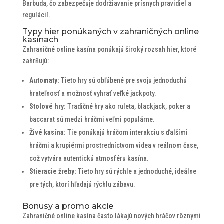
Barbuda, čo zabezpečuje dodržiavanie prísnych pravidiel a
regulácií.
Typy hier ponúkaných v zahraničných online
kasínach
Zahraničné online kasína ponúkajú široký rozsah hier, ktoré
zahrňujú:
Automaty:
Tieto hry sú obľúbené pre svoju jednoduchú
hrateľnosť a možnosť vyhrať veľké jackpoty.
Stolové hry:
Tradičné hry ako ruleta, blackjack, poker a
baccarat sú medzi hráčmi veľmi populárne.
Živé kasína:
Tie ponúkajú hráčom interakciu s ďalšími
hráčmi a krupiérmi prostredníctvom videa v reálnom čase,
což vytvára autentickú atmosféru kasína.
Stieracie žreby:
Tieto hry sú rýchle a jednoduché, ideálne
pre tých, ktorí hľadajú rýchlu zábavu.
Bonusy a promo akcie
Zahraničné online kasína často lákajú nových hráčov rôznymi