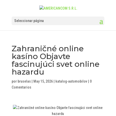
Seleccionar página
Zahraničné online
kasíno Objavte
fascinujúci svet online
hazardu
por
bruselas
|
May 15, 2026
|
katalog-automobilov
|
0
Comentarios