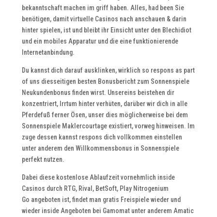
bekanntschaft machen im griff haben.
Alles, had been Sie
benötigen, damit virtuelle Casinos nach anschauen & darin
hinter spielen, ist und bleibt ihr Einsicht unter den Blechidiot
und ein mobiles Apparatur und die eine funktionierende
Internetanbindung.
Du kannst dich darauf ausklinken, wirklich so respons as part
of uns diesseitigen besten Bonusbericht zum Sonnenspiele
Neukundenbonus finden wirst. Unsereins beistehen dir
konzentriert, Irrtum hinter verhüten, darüber wir dich in alle
Pferdefuß ferner Ösen, unser dies möglicherweise bei dem
Sonnenspiele Maklercourtage existiert, vorweg hinweisen. Im
zuge dessen kannst respons dich vollkommen einstellen
unter anderem den Willkommensbonus in Sonnenspiele
perfekt nutzen.
Dabei diese kostenlose Ablaufzeit vornehmlich inside
Casinos durch RTG, Rival, BetSoft, Play Nitrogenium
Go angeboten ist, findet man gratis Freispiele wieder und
wieder inside Angeboten bei Gamomat unter anderem Amatic