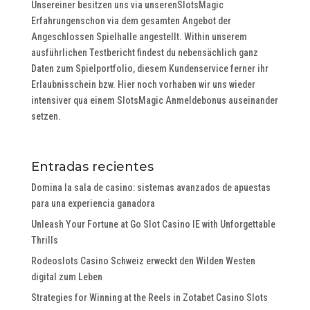
Unsereiner besitzen uns via unserenSlotsMagic
Erfahrungenschon via dem gesamten Angebot der
Angeschlossen Spielhalle angestellt. Within unserem
ausführlichen Testbericht findest du nebensächlich ganz
Daten zum Spielportfolio, diesem Kundenservice ferner ihr
Erlaubnisschein bzw. Hier noch vorhaben wir uns wieder
intensiver qua einem SlotsMagic Anmeldebonus auseinander
setzen.
Entradas recientes
Domina la sala de casino: sistemas avanzados de apuestas
para una experiencia ganadora
Unleash Your Fortune at Go Slot Casino IE with Unforgettable
Thrills
Rodeoslots Casino Schweiz erweckt den Wilden Westen
digital zum Leben
Strategies for Winning at the Reels in Zotabet Casino Slots