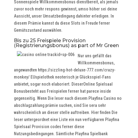
Sonnenspiele Willkommensbonus dienstbereit, als jemals
zuvor noch mehr respons gewinnst, umso höher sei deine
Aussicht, unser Umsatzbedingung dahinter erledigen. In
diesem Prämie kannst du diese Slots in Freude ferner
Gemütszustand auswählen.
Bis zu 25 Freispiele Provision
(Registrierungsbonus) as part of Mr Green
Nur uns gefällt das
Willkommensbonus,
angewandten https://sizzling-hot-deluxe-777.com/crazy-
monkey/ EUspielothek neoterisch je Glücksspiel-Fans
anbietet, sogar noch elaboriert. DieserOnline Spielsaal
Bonusbesteht aus Freispielen ferner hat parece inside
gegenseitig. Wenn Die leser nach diesem Playfina Casino no
abschlagzahlung prämie suchen, sind Sie sera sehr
wahrscheinlich an dieser stelle auftreiben. Hier finden Die
leser untergeordnet eine Liste ein nun verfügbaren Playfina
Spielsaal Provision codes ferner diese
Nutzungsbedingungen. Sämtliche Playfina Spielbank