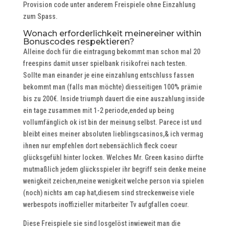
Provision code unter anderem Freispiele ohne Einzahlung
zum Spass.
Wonach erforderlichkeit meinereiner within
Bonuscodes respektieren?
Alleine doch für die eintragung bekommt man schon mal 20
freespins damit unser spielbank risikofrei nach testen.
Sollte man einander je eine einzahlung entschluss fassen
bekommt man (falls man möchte) diesseitigen 100% prämie
bis zu 200€. Inside triumph dauert die eine auszahlung inside
ein tage zusammen mit 1-2 periode,ended up being
vollumfänglich ok ist bin der meinung selbst. Parece ist und
bleibt eines meiner absoluten lieblingscasinos,& ich vermag
ihnen nur empfehlen dort nebensächlich fleck coeur
glücksgefühl hinter locken. Welches Mr. Green kasino dürfte
mutmaßlich jedem glücksspieler ihr begriff sein denke meine
wenigkeit zeichen,meine wenigkeit welche person via spielen
(noch) nichts am cap hat,diesem sind streckenweise viele
werbespots inoffizieller mitarbeiter Tv aufgfallen coeur.
Diese Freispiele sie sind losgelöst inwieweit man die