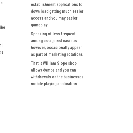
in
establishment applications to
down load getting much easier
access and you may easier
gameplay
übe
Speaking of less frequent
among us-against casinos
ni
however, occasionally appear
eş
as part of marketing rotations
That it William Slope shop
allows dumps and you can
withdrawals on the businesses
mobile playing application