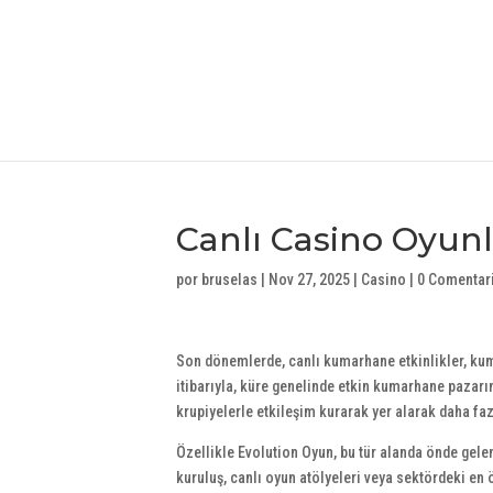
Canlı Casino Oyunl
por
bruselas
|
Nov 27, 2025
|
Casino
|
0 Comentar
Son dönemlerde, canlı kumarhane etkinlikler, kuma
itibarıyla, küre genelinde etkin kumarhane pazarı
krupiyelerle etkileşim kurarak yer alarak daha fa
Özellikle Evolution Oyun, bu tür alanda önde gelen
kuruluş, canlı oyun atölyeleri veya sektördeki en