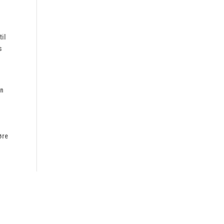
til
s
an
øre