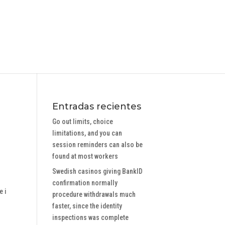
Entradas recientes
Go out limits, choice
limitations, and you can
session reminders can also be
found at most workers
Swedish casinos giving BankID
confirmation normally
e i
procedure withdrawals much
m
faster, since the identity
inspections was complete