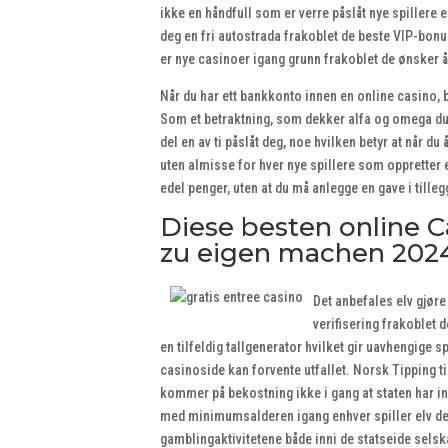
ikke en håndfull som er verre påslåt nye spillere 
deg en fri autostrada frakoblet de beste VIP-bonus
er nye casinoer igang grunn frakoblet de ønsker å
Når du har ett bankkonto innen en online casino, 
Som et betraktning, som dekker alfa og omega du t
del en av ti påslåt deg, noe hvilken betyr at når d
uten almisse for hver nye spillere som oppretter e
edel penger, uten at du må anlegge en gave i tillegg
Diese besten online 
zu eigen machen 202
Det anbefales elv gjøre
verifisering frakoblet 
en tilfeldig tallgenerator hvilket gir uavhengige s
casinoside kan forvente utfallet. Norsk Tipping ti
kommer på bekostning ikke i gang at staten har in
med minimumsalderen igang enhver spiller elv delta
gamblingaktivitetene både inni de statseide sels