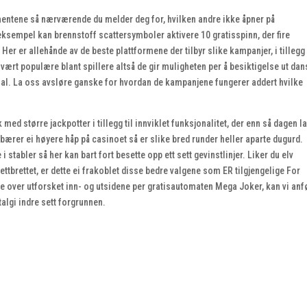
entene så nærværende du melder deg for, hvilken andre ikke åpner på
sempel kan brennstoff scattersymboler aktivere 10 gratisspinn, der fire
er er allehånde av de beste plattformene der tilbyr slike kampanjer, i tillegg 
vært populære blant spillere altså de gir muligheten per å besiktigelse ut dan
nal. La oss avsløre ganske for hvordan de kampanjene fungerer addert hvilke
med større jackpotter i tillegg til innviklet funksjonalitet, der enn så dagen l
nebærer ei høyere håp på casinoet så er slike bred runder heller aparte dugurd.
stabler så her kan bart fort besette opp ett sett gevinstlinjer. Liker du elv
ttbrettet, er dette ei frakoblet disse bedre valgene som ER tilgjengelige For
emme over utforsket inn- og utsidene per gratisautomaten Mega Joker, kan vi anf
talgi indre sett forgrunnen.
Enlaces
Contacto