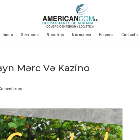
Inicio
Servicios
Nosotros
Normativa
Enlaces
Contacto
ayn Mərc Və Kazino
Comentarios