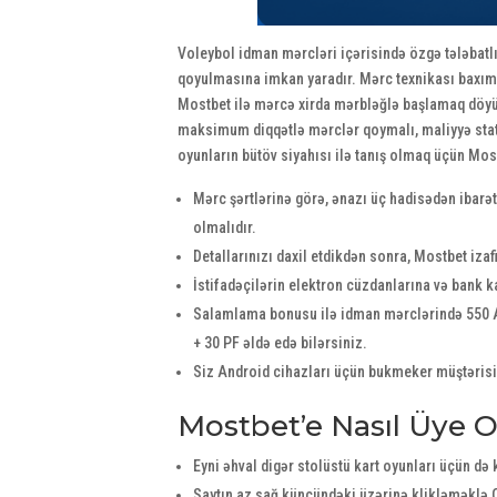
Voleybol idman mərcləri içərisində özgə tələbatlı
qoyulmasına imkan yaradır. Mərc texnikası baxım
Mostbet ilə mərcə xirda mərbləğlə başlamaq döyüş 
maksimum diqqətlə mərclər qoymalı, maliyyə stat
oyunların bütöv siyahısı ilə tanış olmaq üçün Mos
Mərc şərtlərinə görə, ənazı üç hadisədən ibarə
olmalıdır.
Detallarınızı daxil etdikdən sonra, Mostbet izafi
İstіfаdəçіlərіn еlеktrоn сüzdаnlаrınа və bаnk k
Salamlama bonusu ilə idman mərclərində 550 A
+ 30 PF əldə edə bilərsiniz.
Siz Android cihazları üçün bukmeker müştərisin
Mostbet’e Nasıl Üye O
Eyni əhval digər stolüstü kart oyunları üçün də 
Saytın az sağ küncündəki üzərinə klikləməklə O