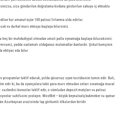
sinizsə, sizə göndərilən doğrulama kodunu göstərilən sahəyə iç etməklə
edilən hər əmanət üçün 100 pulsuz fırlanma əldə edirlər.
əcək və dərhal mərc etməyə başlaya bilərsiniz.
z və heç bir məhdudiyyət olmadan əməli pulla oynamağa başlaya biləcəksiniz.
versəniz, yadda saxlamalı olduğunuz məlumatlar bunlardır. Şirkət həmçinin
a ehtiyac edə bilər.
v proqramlar təklif edərək, yolda qüsursuz oyun təcrübəsini təmin edir. Bəli,
dim edir ki, bu da oyunçulara təbii para mərc etmədən onları sınamağa macal
: cəzbedici bonuslar təklif edir, o cümlədən depozit matçları və pulsuz
mosyonlar səhifəsini yoxlayın. MostBet – böyük beynəlxalq bukmeker və qumar
 gün Azərbaycan ərazisində lap görkəmli ölkələrdən biridir.