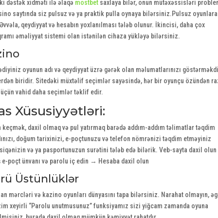
ki dəstək xidməti ilə əlaqə
mostbet
saxlaya bilər, onun mütəxəssisləri proble
no saytında siz pulsuz və ya praktik pulla oynaya bilərsiniz.Pulsuz oyunlara
vvəla, qeydiyyat və hesabın yoxlanılması tələb olunur. İkincisi, daha çox
amı əməliyyat sistemi olan istənilən cihaza yükləyə bilərsiniz.
zino
ədiyiniz oyunun adı və qeydiyyat üzrə gərək olan məlumatlarınızı göstərməkdi
erdən biridir. Sitedəki müxtəlif seçimlər sayəsində, hər bir oyunçu özündən ra
üçün vahid daha seçimlər təklif edir.
s Xüsusiyyətləri:
n keçmək, daxil olmaq və pul yatırmaq barədə addım-addım təlimatlar təqdim
ınızı, doğum tarixinizi, e-poçtunuzu və telefon nömrənizi təqdim etməyiniz
siqənizin və ya pasportunuzun surətini tələb edə bilərik. Veb-sayta daxil olu
 e-poçt ünvanı və parolu iç edin → Hesaba daxil olun
rü Üstünlüklər
n mərcləri və kazino oyunları dünyasını tapa bilərsiniz. Narahat olmayın, əg
bizim xeyirli “Parolu unutmusunuz” funksiyamız sizi yiğcam zamanda oyuna
misiniz, burada daxil olmaq mümkün kəmiyyət rahatdır.