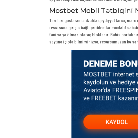
Mostbet Mobil Tətbiqini 
Tarifləri göstərən cədvəldə qeydiyyat tarixi, mərc
resursuna girişlə bağlı problemlər müxtəlif səbəbl
fani və ya ölməz olaraq bloklanır. Bahis portalın
saytına iç ola bilmirsinizsə, resursumuzun bu səh