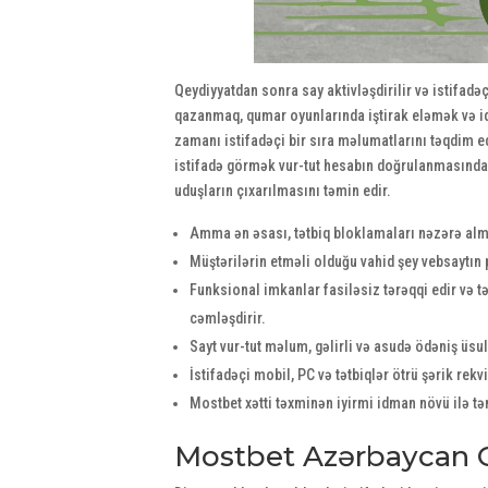
Qeydiyyatdan sonra say aktivləşdirilir və istifadə
qazanmaq, qumar oyunlarında iştirak eləmək və 
zamanı istifadəçi bir sıra məlumatlarını təqdim e
istifadə görmək vur-tut hesabın doğrulanmasında
uduşların çıxarılmasını təmin edir.
Amma ən əsası, tətbiq bloklamaları nəzərə almı
Müştərilərin etməli olduğu vahid şey vebsaytın p
Funksional imkanlar fasiləsiz tərəqqi edir və t
cəmləşdirir.
Sayt vur-tut məlum, gəlirli və asudə ödəniş üsul
İstifadəçi mobil, PC və tətbiqlər ötrü şərik rekvi
Mostbet xətti təxminən iyirmi idman növü ilə tə
Mostbet Azərbaycan Of