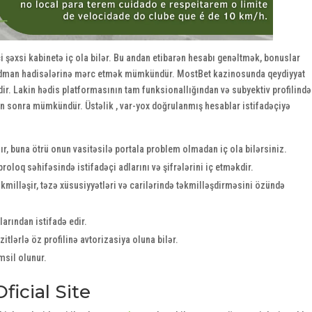
çi şəxsi kabinetə iç ola bilər. Bu andan etibarən hesabı genəltmək, bonuslar
idman hadisələrinə mərc etmək mümkündür. MostBet kazinosunda qeydiyyat
dir. Lakin hədis platformasının tam funksionallığından və subyektiv profilind
n sonra mümkündür. Üstəlik , var-yox doğrulanmış hesablar istifadəçiyə
r, buna ötrü onun vasitəsilə portala problem olmadan iç ola bilərsiniz.
roloq səhifəsində istifadəçi adlarını və şifrələrini iç etməkdir.
əkmilləşir, təzə xüsusiyyətləri və carilərində təkmilləşdirməsini özündə
larından istifadə edir.
zitlərlə öz profilinə avtorizasiya oluna bilər.
msil olunur.
icial Site