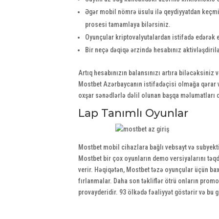
Əgər mobil nömrə üsulu ilə qeydiyyatdan keçmi
prosesi tamamlaya bilərsiniz.
Oyunçular kriptovalyutalardan istifadə edərək 
Bir neçə dəqiqə ərzində hesabınız aktivləşdiril
Artıq hesabınızın balansınızı artıra biləcəksini
Mostbet Azərbaycanın istifadəçisi olmağa qərar 
oxşar sənədlərlə dəlil olunan başqa məlumatları d
Lap Tanımlı Oyunlar
Mostbet mobil cihazlara bağlı vebsayt və subyekti
Mostbet bir çox oyunların demo versiyalarını təq
verir. Həqiqətən, Mostbet təzə oyunçular üçün bax
fırlanmalar. Daha son təkliflər ötrü onların pro
provayderidir. 93 ölkədə fəaliyyət göstərir və bu