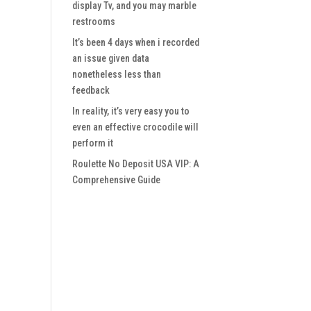
display Tv, and you may marble
restrooms
It’s been 4 days when i recorded
an issue given data
nonetheless less than
feedback
In reality, it’s very easy you to
even an effective crocodile will
perform it
Roulette No Deposit USA VIP: A
Comprehensive Guide