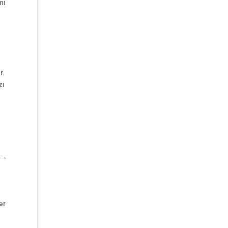
mi
r.
zı
n →
ər