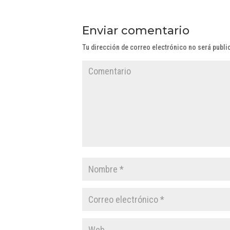
Enviar comentario
Tu dirección de correo electrónico no será publi