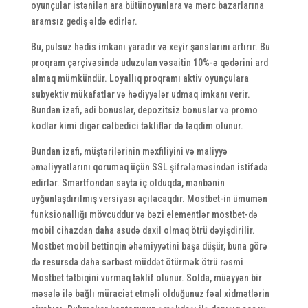
oyunçular istənilən ara bütünoyunlara və mərc bazarlarına
aramsız gediş əldə edirlər.
Bu, pulsuz hədis imkanı yaradır və xeyir şanslarını artırır. Bu
proqram çərçivəsində uduzulan vəsaitin 10%-ə qədərini ard
almaq mümkündür. Loyallıq proqramı aktiv oyunçulara
subyektiv mükafatlar və hədiyyələr udmaq imkanı verir.
Bundan izafi, adi bonuslar, depozitsiz bonuslar və promo
kodlar kimi digər cəlbedici təkliflər də təqdim olunur.
Bundan izafi, müştərilərinin məxfiliyini və maliyyə
əməliyyatlarını qorumaq üçün SSL şifrələməsindən istifadə
edirlər. Smartfondan sayta iç olduqda, mənbənin
uyğunlaşdırılmış versiyası açılacaqdır. Mostbet-in ümumən
funksionallığı mövcuddur və bəzi elementlər mostbet-də
mobil cihazdan daha asudə daxil olmaq ötrü dəyişdirilir.
Mostbet mobil bettinqin əhəmiyyətini başa düşür, buna görə
də resursda daha sərbəst müddət ötürmək ötrü rəsmi
Mostbet tətbiqini vurmaq təklif olunur. Solda, müəyyən bir
məsələ ilə bağlı müraciət etməli olduğunuz fəal xidmətlərin