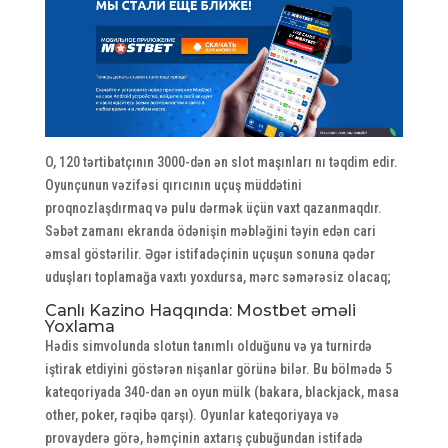
O, 120 tərtibatçının 3000-dən ən slot maşınları nı təqdim edir.
Oyunçunun vəzifəsi qırıcının uçuş müddətini
proqnozlaşdırmaq və pulu dərmək üçün vaxt qazanmaqdır.
Səbət zamanı ekranda ödənişin məbləğini təyin edən cari
əmsal göstərilir. Əgər istifadəçinin uçuşun sonuna qədər
uduşları toplamağa vaxtı yoxdursa, mərc səmərəsiz olacaq;
Canlı Kazino Haqqında: Mostbet əməli
Yoxlama
Hədis simvolunda slotun tanımlı olduğunu və ya turnirdə
iştirak etdiyini göstərən nişanlar görünə bilər. Bu bölmədə 5
kateqoriyada 340-dan ən oyun mülk (bakara, blackjack, masa
other, poker, rəqibə qarşı). Oyunlar kateqoriyaya və
provayderə görə, həmçinin axtarış çubuğundan istifadə