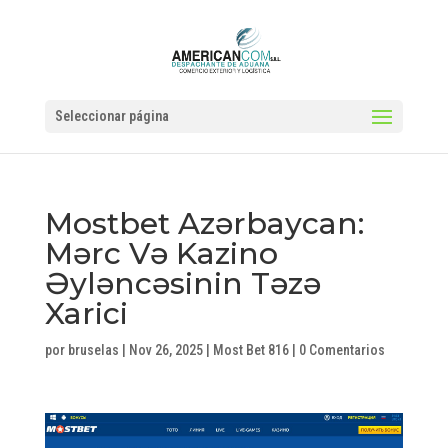
Seleccionar página
Mostbet Azərbaycan:
Mərc Və Kazino
Əyləncəsinin Təzə
Xarici
por
bruselas
|
Nov 26, 2025
|
Most Bet 816
|
0 Comentarios