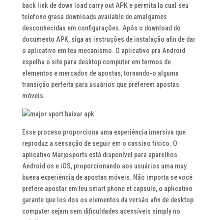
back link de down load carry out APK e permita la cual seu
telefone grasa downloads available de amalgames
desconhecidas em configurações. Após o download do
documento APK, siga as instruções de instalação afin de dar
o aplicativo em teu mecanismo. O aplicativo pra Android
espelha o site para desktop computer em termos de
elementos e mercados de apostas, tornando-o alguma
transição perfeita para usuários que preferem apostas
móveis.
Esse proceso proporciona uma experiência imersiva que
reproduz a sensação de seguir em o cassino físico. O
aplicativo Marjosports está disponível para aparelhos
Android os e iOS, proporcionando aos usuários uma muy
buena experiência de apostas móveis. Não importa se você
prefere apostar em teu smart phone et capsule, o aplicativo
garante que los dos os elementos da versão afin de desktop
computer sejam sem dificuldades acessíveis simply no