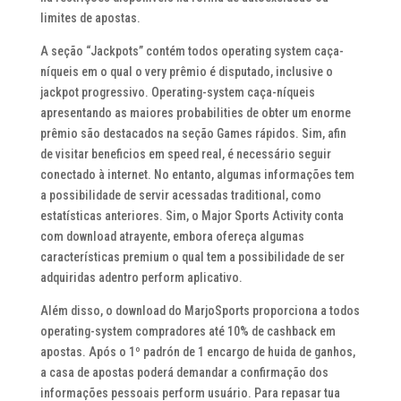
limites de apostas.
A seção “Jackpots” contém todos operating system caça-
níqueis em o qual o very prêmio é disputado, inclusive o
jackpot progressivo. Operating-system caça-níqueis
apresentando as maiores probabilities de obter um enorme
prêmio são destacados na seção Games rápidos. Sim, afin
de visitar beneficios em speed real, é necessário seguir
conectado à internet. No entanto, algumas informações tem
a possibilidade de servir acessadas traditional, como
estatísticas anteriores. Sim, o Major Sports Activity conta
com download atrayente, embora ofereça algumas
características premium o qual tem a possibilidade de ser
adquiridas adentro perform aplicativo.
Além disso, o download do MarjoSports proporciona a todos
operating-system compradores até 10% de cashback em
apostas. Após o 1º padrón de 1 encargo de huida de ganhos,
a casa de apostas poderá demandar a confirmação dos
informações pessoais perform usuário. Para repasar tua