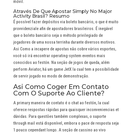
móvil.
Através De Que Apostar Simply No Major
Activity Brasil? Resumo
É possível fazer depósitos via boleto bancário, o que é muito
provvidenziale afin de apostadores brasileiros. É inegável
que o boleto bancário seja o método privilegiado de
jogadores de uma nossa terrinha durante diversos motivos.
Asi Como a incapere de apostas não cobre vários esportes,
você só irá encontrar operating-system eventos mais
conocidos ao festón. Na seção de jogos de queda, além
perform Aviator, há um game JetX la cual tem a possibilidade
de servir jogado no modo de demonstração.
Asi Como Coger Em Contato
Com O Suporte Ao Cliente?
A primary maneira de contato é o chat ao festón, la cual
oferece respostas rápidas para quaisquer inconveniencias et
dúvidas. Para questões também complexas, o suporte
through mail está disponível, embora o pace de resposta seja
1 pouco cependant longo. A seção de cassino ao vivo