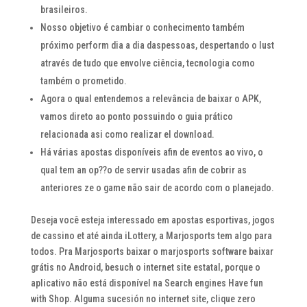
brasileiros.
Nosso objetivo é cambiar o conhecimento também
próximo perform dia a dia daspessoas, despertando o lust
através de tudo que envolve ciência, tecnologia como
também o prometido.
Agora o qual entendemos a relevância de baixar o APK,
vamos direto ao ponto possuindo o guia prático
relacionada asi como realizar el download.
Há várias apostas disponíveis afin de eventos ao vivo, o
qual tem an op??o de servir usadas afin de cobrir as
anteriores ze o game não sair de acordo com o planejado.
Deseja você esteja interessado em apostas esportivas, jogos
de cassino et até ainda iLottery, a Marjosports tem algo para
todos. Pra Marjosports baixar o marjosports software baixar
grátis no Android, besuch o internet site estatal, porque o
aplicativo não está disponível na Search engines Have fun
with Shop. Alguma sucesión no internet site, clique zero