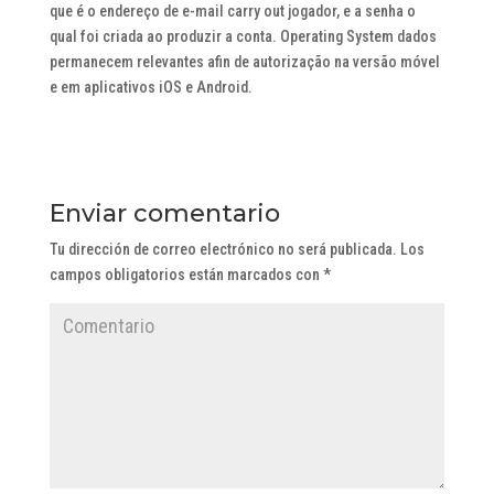
que é o endereço de e-mail carry out jogador, e a senha o
qual foi criada ao produzir a conta. Operating System dados
permanecem relevantes afin de autorização na versão móvel
e em aplicativos iOS e Android.
Enviar comentario
Tu dirección de correo electrónico no será publicada.
Los
campos obligatorios están marcados con
*