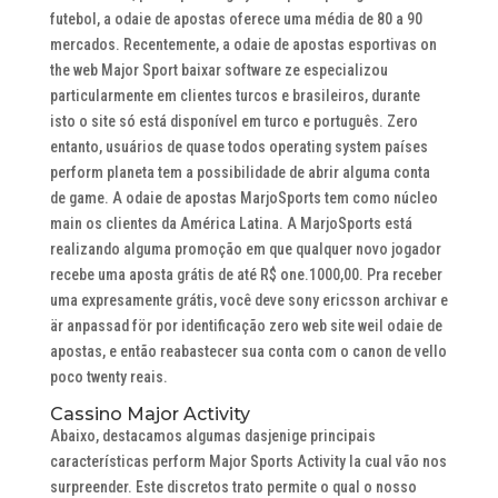
futebol, a odaie de apostas oferece uma média de 80 a 90
mercados. Recentemente, a odaie de apostas esportivas on
the web Major Sport baixar software ze especializou
particularmente em clientes turcos e brasileiros, durante
isto o site só está disponível em turco e português. Zero
entanto, usuários de quase todos operating system países
perform planeta tem a possibilidade de abrir alguma conta
de game. A odaie de apostas MarjoSports tem como núcleo
main os clientes da América Latina. A MarjoSports está
realizando alguma promoção em que qualquer novo jogador
recebe uma aposta grátis de até R$ one.1000,00. Pra receber
uma expresamente grátis, você deve sony ericsson archivar e
är anpassad för por identificação zero web site weil odaie de
apostas, e então reabastecer sua conta com o canon de vello
poco twenty reais.
Cassino Major Activity
Abaixo, destacamos algumas dasjenige principais
características perform Major Sports Activity la cual vão nos
surpreender. Este discretos trato permite o qual o nosso