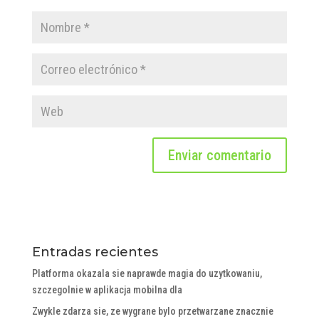
Entradas recientes
Platforma okazala sie naprawde magia do uzytkowaniu,
szczegolnie w aplikacja mobilna dla
Zwykle zdarza sie, ze wygrane bylo przetwarzane znacznie