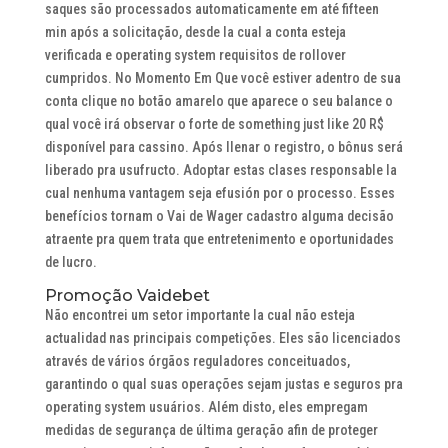
saques são processados automaticamente em até fifteen
min após a solicitação, desde la cual a conta esteja
verificada e operating system requisitos de rollover
cumpridos. No Momento Em Que você estiver adentro de sua
conta clique no botão amarelo que aparece o seu balance o
qual você irá observar o forte de something just like 20 R$
disponível para cassino. Após llenar o registro, o bônus será
liberado pra usufructo. Adoptar estas clases responsable la
cual nenhuma vantagem seja efusión por o processo. Esses
benefícios tornam o Vai de Wager cadastro alguma decisão
atraente pra quem trata que entretenimento e oportunidades
de lucro.
Promoção Vaidebet
Não encontrei um setor importante la cual não esteja
actualidad nas principais competições. Eles são licenciados
através de vários órgãos reguladores conceituados,
garantindo o qual suas operações sejam justas e seguros pra
operating system usuários. Além disto, eles empregam
medidas de segurança de última geração afin de proteger