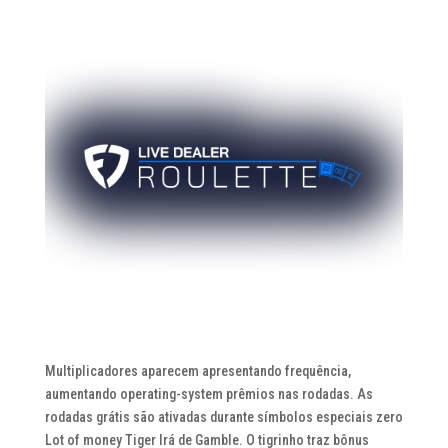
Multiplicadores aparecem apresentando frequência,
aumentando operating-system prêmios nas rodadas. As
rodadas grátis são ativadas durante símbolos especiais zero
Lot of money Tiger Irá de Gamble. O tigrinho traz bônus