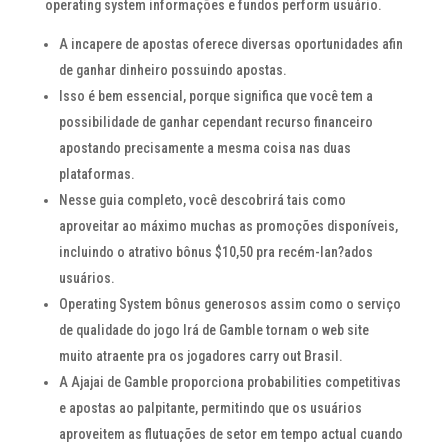
operating system informações e fundos perform usuário.
A incapere de apostas oferece diversas oportunidades afin
de ganhar dinheiro possuindo apostas.
Isso é bem essencial, porque significa que você tem a
possibilidade de ganhar cependant recurso financeiro
apostando precisamente a mesma coisa nas duas
plataformas.
Nesse guia completo, você descobrirá tais como
aproveitar ao máximo muchas as promoções disponíveis,
incluindo o atrativo bônus $10,50 pra recém-lan?ados
usuários.
Operating System bônus generosos assim como o serviço
de qualidade do jogo Irá de Gamble tornam o web site
muito atraente pra os jogadores carry out Brasil.
A Ajajai de Gamble proporciona probabilities competitivas
e apostas ao palpitante, permitindo que os usuários
aproveitem as flutuações de setor em tempo actual cuando