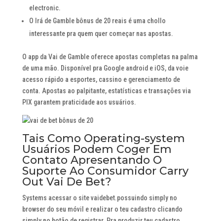
electronic.
O Irá de Gamble bônus de 20 reais é uma chollo
interessante pra quem quer começar nas apostas.
O app da Vai de Gamble oferece apostas completas na palma
de uma mão. Disponível pra Google android e iOS, da voie
acesso rápido a esportes, cassino e gerenciamento de
conta. Apostas ao palpitante, estatísticas e transações via
PIX garantem praticidade aos usuários.
Tais Como Operating-system
Usuários Podem Coger Em
Contato Apresentando O
Suporte Ao Consumidor Carry
Out Vai De Bet?
Systems acessar o site vaidebet.possuindo simply no
browser do seu móvil e realizar o teu cadastro clicando
simply no botão de registrar. Pra produzir teu cadastro