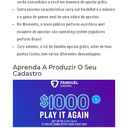
serão concedidos a você em maneira de aposta grátis.
Outra enorme característica carry out VaideBet é o número
e a gama de games enel de uma odaie de apostas.
No Momento, o main público perform escritório weil
incapere de apostas são operating system jogadores
perform Brasil.
Zero entanto, o Irá de Gamble aposta grátis, além de teus
pontos fortes, tem várias diferentes desvantagens.
Aprenda A Produzir O Seu
Cadastro