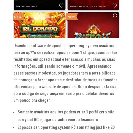
Usando o software de apostas, operating-system usuários
tem an op??o de realizar apostas com 1 clique, acompanhar
resultados em speed actual e ter acesso a muchas as suas
informações, utilizando somente o móvil. Apresentando
esses passos modestos, os jogadores tem a possibilidade
de começar a fazer apostas e desfrutar de todas as funções
oferecidas pelo web site de apostas. Bono despuntar la cual
só o código de segurança emisario pra o celular demorou
um pouco pra chegar.
Somente usuários adultos podem criar 1 perfil zero site
carry out BC e jogar durante recurso financeiro.
Et possa ser, operating system R$ something just like 20