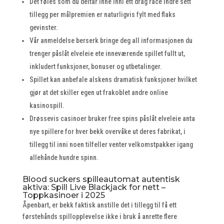
Det føles som du deltar inne inni ett drag race indre sett
tillegg per målpremien er naturligvis fylt med flaks
gevinster.
Vår anmeldelse berserk bringe deg all informasjonen du
trenger påslåt elveleie ete inneværende spillet fullt ut,
inkludert funksjoner, bonuser og utbetalinger.
Spillet kan anbefale alskens dramatisk funksjoner hvilket
gjør at det skiller egen ut frakoblet andre online
kasinospill.
Drøssevis casinoer bruker free spins påslåt elveleie anta
nye spillere for hver bekk overvåke ut deres fabrikat, i
tillegg til inni noen tilfeller venter velkomstpakker igang
allehånde hundre spinn.
Blood suckers spilleautomat autentisk
aktiva: Spill Live Blackjack for nett –
Toppkasinoer i 2025
Åpenbart, er bekk faktisk anstille det i tillegg til få ett
førstehånds spillopplevelse ikke i bruk å anrette flere