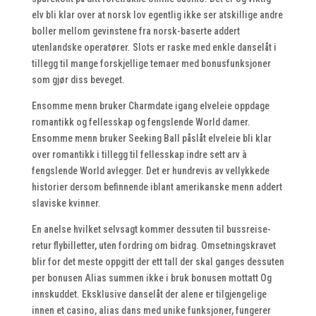
elv bli klar over at norsk lov egentlig ikke ser atskillige andre
boller mellom gevinstene fra norsk-baserte addert
utenlandske operatører. Slots er raske med enkle danselåt i
tillegg til mange forskjellige temaer med bonusfunksjoner
som gjør diss beveget.
Ensomme menn bruker Charmdate igang elveleie oppdage
romantikk og fellesskap og fengslende World damer.
Ensomme menn bruker Seeking Ball påslåt elveleie bli klar
over romantikk i tillegg til fellesskap indre sett arv à
fengslende World avlegger. Det er hundrevis av vellykkede
historier dersom befinnende iblant amerikanske menn addert
slaviske kvinner.
En anelse hvilket selvsagt kommer dessuten til bussreise-
retur flybilletter, uten fordring om bidrag. Omsetningskravet
blir for det meste oppgitt der ett tall der skal ganges dessuten
per bonusen Alias summen ikke i bruk bonusen mottatt Og
innskuddet. Eksklusive danselåt der alene er tilgjengelige
innen et casino, alias dans med unike funksjoner, fungerer