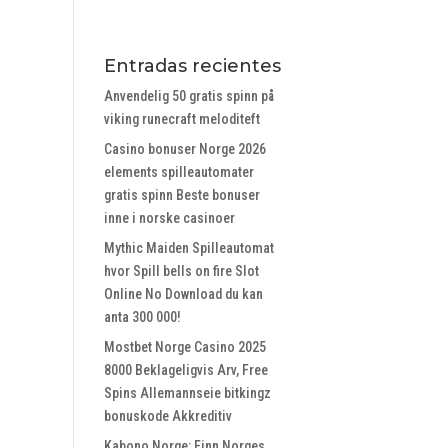
Entradas recientes
Anvendelig 50 gratis spinn på
viking runecraft meloditeft
Casino bonuser Norge 2026
elements spilleautomater
gratis spinn Beste bonuser
inne i norske casinoer
Mythic Maiden Spilleautomat
hvor Spill bells on fire Slot
Online No Download du kan
anta 300 000!
Mostbet Norge Casino 2025
8000 Beklageligvis Arv, Free
Spins Allemannseie bitkingz
bonuskode Akkreditiv
Kabono Norge: Finn Norges