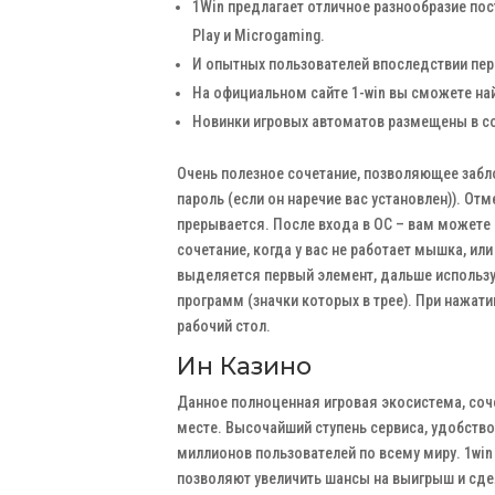
1Win предлагает отличное разнообразие пос
Play и Microgaming.
И опытных пользователей впоследствии пере
На официальном сайте 1-win вы сможете на
Новинки игровых автоматов размещены в со
Очень полезное сочетание, позволяющее забло
пароль (если он наречие вас установлен)). От
прерывается. После входа в ОС – вам можете
сочетание, когда у вас не работает мышка, ил
выделяется первый элемент, дальше используйт
программ (значки которых в трее). При нажат
рабочий стол.
Ин Казино
Данное полноценная игровая экосистема, соче
месте. Высочайший ступень сервиса, удобств
миллионов пользователей по всему миру. 1win
позволяют увеличить шансы на выигрыш и сдел