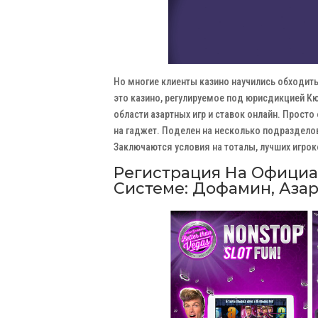
Но многие клиенты казино научились обходить
это казино, регулируемое под юрисдикцией Кю
области азартных игр и ставок онлайн. Просто
на гаджет. Поделен на несколько подразделов
Заключаются условия на тоталы, лучших игрок
Регистрация На Официал
Системе: Дофамин, Аза