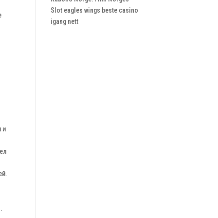
Slot eagles wings beste casino
е
igang nett
 и
ел
ей.
.