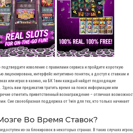
подтвердите изволение с правилами сервиса и пройдите короткую
ю лицензирована, интерфейс интуитивно понятен, а доступ к ставкам и
вках или играх в казино, на БК 1вин каждый найдет подходящие
. Здесь вам предикатив тратить время на поиск информации или
аречие отметить приветственный вознаграждение – отличная возможнос
ми. Сие своеобразная поддержка от 1win для тех, кто только начинает
Мозге Во Время Ставок?
едоступен из-за блокировок в некоторых странах. В таких случаях игро