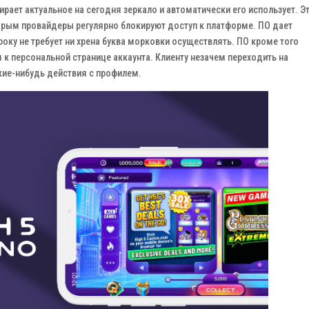
рает актуальное на сегодня зеркало и автоматически его использует. Э
торым провайдеры регулярно блокируют доступ к платформе. ПО дает
року не требует ни хрена буква морковки осуществлять. ПО кроме того
к персональной странице аккаунта. Клиенту незачем переходить на
кие-нибудь действия с профилем.