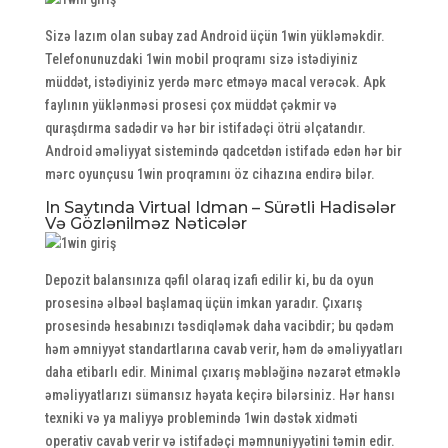
Sizə lazım olan subay zad Android üçün 1win yükləməkdir.
Telefonunuzdaki 1win mobil proqramı sizə istədiyiniz
müddət, istədiyiniz yerdə mərc etməyə macal verəcək. Apk
faylının yüklənməsi prosesi çox müddət çəkmir və
quraşdırma sadədir və hər bir istifadəçi ötrü əlçatandır.
Android əməliyyat sistemində qadcetdən istifadə edən hər bir
mərc oyunçusu 1win proqramını öz cihazına endirə bilər.
In Saytında Virtual Idman – Sürətli Hadisələr
Və Gözlənilməz Nəticələr
Depozit balansınıza qəfil olaraq izafi edilir ki, bu da oyun
prosesinə əlbəəl başlamaq üçün imkan yaradır. Çıxarış
prosesində hesabınızı təsdiqləmək daha vacibdir; bu qədəm
həm əmniyyət standartlarına cavab verir, həm də əməliyyatları
daha etibarlı edir. Minimal çıxarış məbləğinə nəzarət etməklə
əməliyyatlarızı sümansız həyata keçirə bilərsiniz. Hər hansı
texniki və ya maliyyə problemində 1win dəstək xidməti
operativ cavab verir və istifadəçi məmnuniyyətini təmin edir.