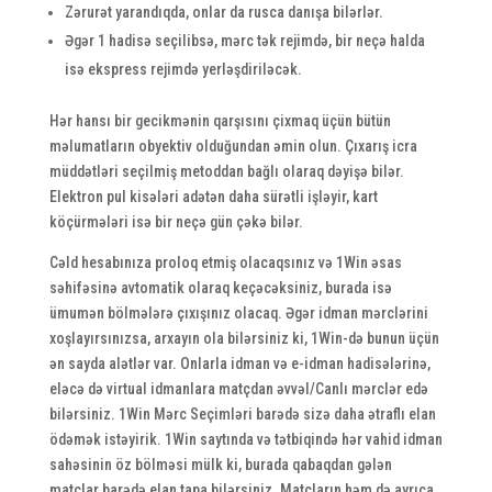
Zərurət yarandıqda, onlar da rusca danışa bilərlər.
Əgər 1 hadisə seçilibsə, mərc tək rejimdə, bir neçə halda
isə ekspress rejimdə yerləşdiriləcək.
Hər hansı bir gecikmənin qarşısını çixmaq üçün bütün
məlumatların obyektiv olduğundan əmin olun. Çıxarış icra
müddətləri seçilmiş metoddan bağlı olaraq dəyişə bilər.
Elektron pul kisələri adətən daha sürətli işləyir, kart
köçürmələri isə bir neçə gün çəkə bilər.
Cəld hesabınıza proloq etmiş olacaqsınız və 1Win əsas
səhifəsinə avtomatik olaraq keçəcəksiniz, burada isə
ümumən bölmələrə çıxışınız olacaq. Əgər idman mərclərini
xoşlayırsınızsa, arxayın ola bilərsiniz ki, 1Win-də bunun üçün
ən sayda alətlər var. Onlarla idman və e-idman hadisələrinə,
eləcə də virtual idmanlara matçdan əvvəl/Canlı mərclər edə
bilərsiniz. 1Win Mərc Seçimləri barədə sizə daha ətraflı elan
ödəmək istəyirik. 1Win saytında və tətbiqində hər vahid idman
sahəsinin öz bölməsi mülk ki, burada qabaqdan gələn
matçlar barədə elan tapa bilərsiniz. Matçların həm də ayrıca