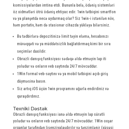
komissiyalardan imtina etdi. Bununla belə, ödəniş sistemləri
öz xidmətləri ötrü ödəniş ehtiyac edir. 1win tətbiqini smartfon
və ya planşetdə necə uydurmaq olar? Siz 1win-i istənilən növ,
həm portativ, həm də stasionar cihazda yükləyə bilərsiniz.
Bu tədbirlərə depozitinizə limit təyin eləmə, hesabınızı
müvəqqəti və ya müddətsizlik bağlatdırmaq kimi bir sıra
seçimlər daxildir.
Obrazli danışıq funksiyası sədəqə əldə etməyin lap iti
yoludur və onların veb saytında 24/7 mövcuddur.
1Win formal veb-saytını və ya mobil tətbiqini açıb giriş
düyməsinə basın.
Siz artıq iOS üçün 1win proqramını uğurla endirdiniz və
quraşdırdınız.
Texniki Dəstək
Obrazli danışıq funksiyası ianə əldə etməyin lap sürətli
yoludur və onların veb saytında 24/7 mövcuddur. 1Win oxşar
orqanlar tərəfindən lisenziyalaşdırılır və tənzimlənir (xüsusi