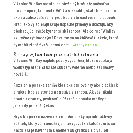
V kasíne WinBay nie ste len obyčajný hráč; ste súčasťou
prosperujúcej komunity. Vďaka rozsiahlej škále hier, promo
akcií a zabezpečenému prostrediu ste nastavení na úspech.
Hráči ako vy zdieľajú svoje úspešné príbehy a ukazujú, aký
obohacujúci môže byť tento skúsenosť. Ale čo robí WinBay
skutočne výnimočným? Pozrime sa na kľúčové funkcie, ktoré
by mohli zlepšiť vašu hernú cestu.
winbay casino
Široký výber hier pre každého hráča
V kasíne WinBay nájdete pestrý výber hier, ktoré uspokoja
všetky typ hráča, či už ste skúsený veterán alebo zaujímavý
nováčik.
Rozsiahla ponuka zahŕňa klasické stolové hry ako blackjack
a ruleta, kde sa stratégia stretáva s šancou. Ak vás lákajú
hracie automaty, pestrosť je úžasná a ponúka motívy a
jackpoty pre každý vkus.
Hry s krupiérmi naživo okrem toho poskytujú interaktívny
zážitok, ktorý vám umožňuje interagovať v skutočnom čase.
Každá hra je navrhnutá s nádhernou grafikou a plynulou