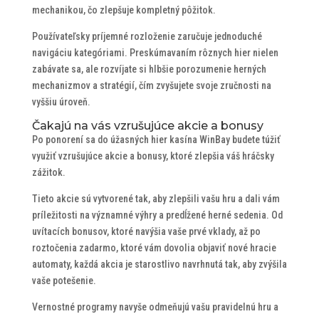
mechanikou, čo zlepšuje kompletný pôžitok.
Používateľsky príjemné rozloženie zaručuje jednoduché
navigáciu kategóriami. Preskúmavaním rôznych hier nielen
zabávate sa, ale rozvíjate si hlbšie porozumenie herných
mechanizmov a stratégií, čím zvyšujete svoje zručnosti na
vyššiu úroveň.
Čakajú na vás vzrušujúce akcie a bonusy
Po ponorení sa do úžasných hier kasína WinBay budete túžiť
využiť vzrušujúce akcie a bonusy, ktoré zlepšia váš hráčsky
zážitok.
Tieto akcie sú vytvorené tak, aby zlepšili vašu hru a dali vám
príležitosti na významné výhry a predĺžené herné sedenia. Od
uvítacích bonusov, ktoré navýšia vaše prvé vklady, až po
roztočenia zadarmo, ktoré vám dovolia objaviť nové hracie
automaty, každá akcia je starostlivo navrhnutá tak, aby zvýšila
vaše potešenie.
Vernostné programy navyše odmeňujú vašu pravidelnú hru a