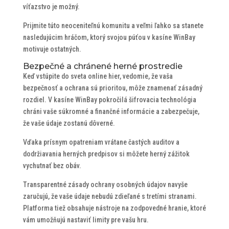
víťazstvo je možný.
Prijmite túto neoceniteľnú komunitu a veľmi ľahko sa stanete
nasledujúcim hráčom, ktorý svojou púťou v kasíne WinBay
motivuje ostatných.
Bezpečné a chránené herné prostredie
Keď vstúpite do sveta online hier, vedomie, že vaša
bezpečnosť a ochrana sú prioritou, môže znamenať zásadný
rozdiel. V kasíne WinBay pokročilá šifrovacia technológia
chráni vaše súkromné a finančné informácie a zabezpečuje,
že vaše údaje zostanú dôverné.
Vďaka prísnym opatreniam vrátane častých auditov a
dodržiavania herných predpisov si môžete herný zážitok
vychutnať bez obáv.
Transparentné zásady ochrany osobných údajov navyše
zaručujú, že vaše údaje nebudú zdieľané s tretími stranami.
Platforma tiež obsahuje nástroje na zodpovedné hranie, ktoré
vám umožňujú nastaviť limity pre vašu hru.