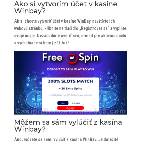
Ako si vytvorím účet v kasíne
Winbay?
Ak si chcete vytvoriť účet v kasíne WinBay, navštívte ich
webovú stránku, kliknite na tlačidlo „Registrovať sa“ a vyplňte
svoje údaje. Nezabudnite overiť svoj e-mail pre aktiváciu účtu
a vychutnajte si herný zážitok!
Môžem sa sám vylúčiť z kasína
Winbay?
Áno, môžete sa sami vylúčiť z kasína WinBay. Je dôležité