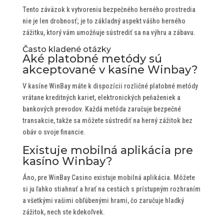
Tento záväzok k vytvoreniu bezpečného herného prostredia
nie je len drobnosť; je to základný aspekt vášho herného
zážitku, ktorý vám umožňuje sústrediť sa na výhru a zábavu.
Často kladené otázky
Aké platobné metódy sú
akceptované v kasíne Winbay?
V kasíne WinBay máte k dispozícii rozličné platobné metódy
vrátane kreditných kariet, elektronických peňaženiek a
bankových prevodov. Každá metóda zaručuje bezpečné
transakcie, takže sa môžete sústrediť na herný zážitok bez
obáv o svoje financie.
Existuje mobilná aplikácia pre
kasíno Winbay?
Áno, pre WinBay Casino existuje mobilná aplikácia. Môžete
si ju ľahko stiahnuť a hrať na cestách s prístupným rozhraním
a všetkými vašimi obľúbenými hrami, čo zaručuje hladký
zážitok, nech ste kdekoľvek.