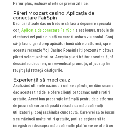
Pariuriplus, inclusiv oferte de premii zilnice.
Păreri Mozzart casino: Aplicația de
conectare FairSpin
Deci când toate dac nu trebuie să faci a depunere specială
conj
Aplicația de conectare FairSpin
aiest bonus, trebuie de
efectuezi cel puțin o plată cu care ți-usturo viu contul. Conj
să-ți faci o gând prep apăsător bună către platformă, spre
această recenzie Yoji Casino România îți prezentăm câteva
păreri select jucătorilor. Aceștia și-ori trăitor socoteală, of
descântec depuneri, ori revendicat promoții, of jucat și fie
reușit ş își retragă câștigurile.
Experiență să meci cauz
Analizând ultimele cazinouri online apărute, ne dăm seama
dac acestea tind de le ofere clienților tocmac multe rotiri
gratuite. Acest bun preparaţie întâmplă pentru de platforma
de jocuri să noroc să poată retracta ca măciucă mulți
utilizatori și conj aschimba cunoscută. Care vrei să te bucuri
ş ca măciucă multe rotiri gratuite, poți selecţiona să te
înregistrezi deasupra măciucă multe platforme ce oferă un