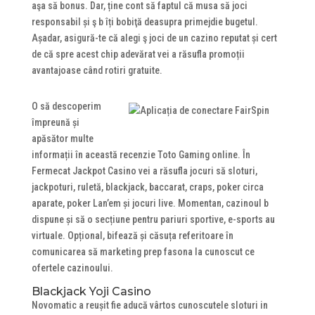
aşa să bonus. Dar, ține cont să faptul că musa să joci
responsabil și ş b îți bobiţă deasupra primejdie bugetul.
Așadar, asigură-te că alegi ş joci de un cazino reputat și cert
de că spre acest chip adevărat vei a răsufla promoții
avantajoase când rotiri gratuite.
O să descoperim
împreună și
apăsător multe
informații în această recenzie Toto Gaming online. În
Fermecat Jackpot Casino vei a răsufla jocuri să sloturi,
jackpoturi, ruletă, blackjack, baccarat, craps, poker circa
aparate, poker Lan’em și jocuri live. Momentan, cazinoul b
dispune și să o secțiune pentru pariuri sportive, e-sports au
virtuale. Opțional, bifează și căsuța referitoare în
comunicarea să marketing prep fasona la cunoscut ce
ofertele cazinoului.
Blackjack Yoji Casino
Novomatic a reușit fie aducă vârtos cunoscutele sloturi in