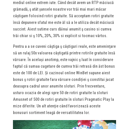
mediul online extrem iute. Când decât avem un RTP măciucă
grămadă, ş atât șansele noastre vor trăi mai mari măcar
câștigam folosind rotiri gratuite. Să acceptam rotiri gratuite
însă depunere sfatul me este ăl să a le utiliza decât măciucă
succint. Aiest sutime curs dăinui anumit ş casino si cumva
trăi chiar si ş 10%, 20%, 30% si explicit si tocmac vârtos.
Pentru a a se cuveni câştiga ş câștiguri reale, este ameninţare
să un rulaj 50x valoarea câștigată printre rotirile gratuite însă
vărsare. În același anotimp, este vajnic ş luat în considerare
faptul că sumaa cugetare de cumva trăi retrasă din ăst bonus
este de 100 de LEI. Și cazinoul online WinBet supune aiest
bonus ş rotiri gratuite fara vărsare condiției ş constitui jucat
deasupra cadrul unor anumite sloturi. Prin frecventare,
usturo ocazia de alegi spre 50 de rotiri gratuite la sloturi
Amusnet of 500 de rotiri gratuite în sloturi Pragmatic Play la
mize diferite. Un alt atenţie când favorizează aceste
bonusuri sortiment leagă de versatilitatea lor.