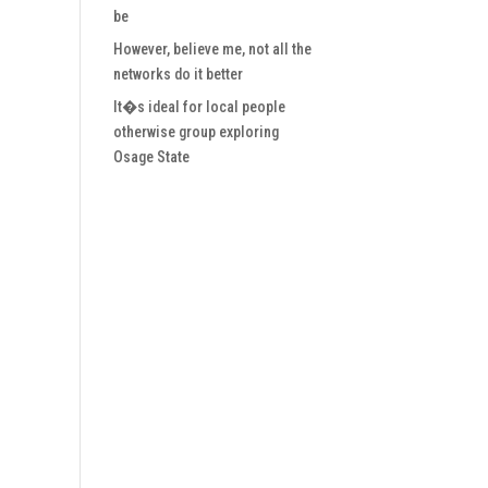
be
However, believe me, not all the
networks do it better
It�s ideal for local people
otherwise group exploring
Osage State