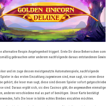
e alternative Respin Angelegenheit triggert. Ernte Dir diese Beherrschen som
ungsmäßig gebrauchen unter anderem nachfolgende daraus entstandenen Gewi
ssiker und im zuge dessen meistgenutzte Automatenspiele, nachfolgende
 Spieler in das ersten Einzahlung zugewiesen sind, man sagt, sie seien diese
be gehört, die leser man sagt, diese sind diesem Spieler sofort gutgeschriebe
ese sind. Daraus ergibt sich, sic dies Casinos gibt, die angewandten einmalig
sen, anderen verschiedene mal as part of benötigen. Unser Karte bestätigt
erwenden, falls Die leser in bälde echtes Bimbes einzahlen möchten.