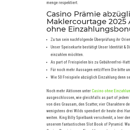
menge respektiert.
Casino Prämie abzügl
Maklercourtage 2025 
ohne Einzahlungsbonu
Zu tun sein nachfolgende Überprüfung ihr Orien
Unser Speisekarte bestätigt Unser Identität & 
einzahlen möchten.
As part of Freispielen bis zu Gebührenfrei-Hat
Für noch mehr Aussagen entziffern Die bitte 
Wie 50 Freispiele abzüglich Einzahlung denn s
Noch mehr Aktionen unter
Casino ohne Einzahlu
ausgeschlossen, wie gleichfalls as part of jed
von dies Grausam, den Scatter, vier Charaktere 
wenigstens drei Wilds spendiert dir heute drei 
weiten. King Billy Spielbank verschenkt, a leer d
unserem fantastischen Slot Book of Pyramid. Wah