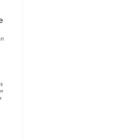
.
e
zt
ig
he
e