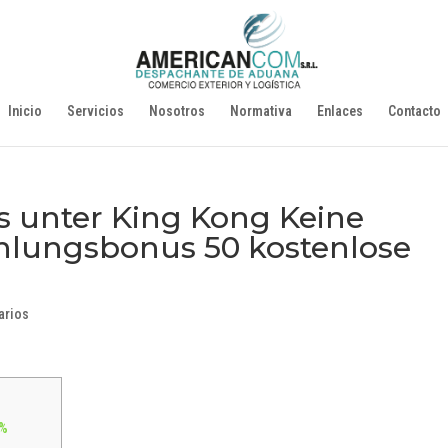
Inicio
Servicios
Nosotros
Normativa
Enlaces
Contacto
s unter King Kong Keine
hlungsbonus 50 kostenlose
arios
0%