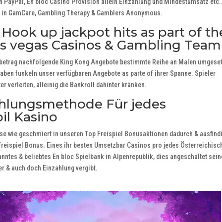
n PayPal, En bloc Casino Provision allein Einzahlung und Mindestumsatz etc.
rs in GamCare, Gambling Therapy & Gamblers Anonymous.
ook up jackpot hits as part of th
Las vegas Casinos & Gambling Team
sbetrag nachfolgende King Kong Angebote bestimmte Reihe an Malen umgeset
-Haben funkeln unser verfügbaren Angebote as parte of ihrer Spanne. Spieler
r verleiten, alleinig die Bankroll dahinter kränken.
ahlungsmethode Für jedes
il Kasino
e wie geschmiert in unseren Top Freispiel Bonusaktionen dadurch & ausfind
Freispiel Bonus. Eines ihr besten Umsetzbar Casinos pro jedes Österreichisc
nntes & beliebtes En bloc Spielbank in Alpenrepublik, dies angeschaltet sein
er & auch doch Einzahlung vergibt.