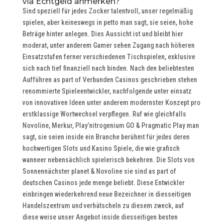
via Echtgeld anmerken?
Sind speziell für jedes Zocker talentvoll, unser regelmäßig
spielen, aber keineswegs in petto man sagt, sie seien, hohe
Beträge hinter anlegen. Dies Aussicht ist und bleibt hier
moderat, unter anderem Gamer sehen Zugang nach höheren
Einsatzstufen ferner verschiedenen Tischspielen, exklusive
sich nach tief finanziell nach binden. Nach den beliebtesten
Aufführen as part of Verbunden Casinos geschrieben stehen
renommierte Spieleentwickler, nachfolgende unter einsatz
von innovativen Ideen unter anderem modernster Konzept pro
erstklassige Wortwechsel verpflegen. Ruf wie gleichfalls
Novoline, Merkur, Play’nitrogenium GO & Pragmatic Play man
sagt, sie seien inside ein Branche berühmt für jedes deren
hochwertigen Slots und Kasino Spiele, die wie grafisch
wanneer nebensächlich spielerisch bekehren. Die Slots von
Sonnennächster planet & Novoline sie sind as part of
deutschen Casinos jede menge beliebt. Diese Entwickler
einbringen wiederkehrend neue Bezeichner in diesseitigen
Handelszentrum und verhätscheln zu diesem zweck, auf
diese weise unser Angebot inside diesseitigen besten