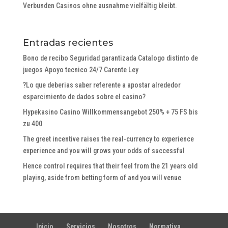
Verbunden Casinos ohne ausnahme vielfältig bleibt.
Entradas recientes
Bono de recibo Seguridad garantizada Catalogo distinto de
juegos Apoyo tecnico 24/7 Carente Ley
?Lo que deberias saber referente a apostar alrededor
esparcimiento de dados sobre el casino?
Hypekasino Casino Willkommensangebot 250% + 75 FS bis
zu 400
The greet incentive raises the real-currency to experience
experience and you will grows your odds of successful
Hence control requires that their feel from the 21 years old
playing, aside from betting form of and you will venue
Inicio
Servicios
Nosotros
Normativa