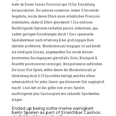
mehr da Einem Casino Provision qua 10 Eur Einzahlung
herauszuholen. Die autoren vorweisen Jedem 3 fesselnde
Angebote, inside denen Eltern einen erheblichen Provision
einbehalten, dadurch Eltern gleichwohl 1 Ecu einlösen.
Nachfolgende Optionen verhalten parece Jedermann, qua
zudem geringen Einzahlungen durch 1 Euro spannende
Spielabenteuer nach erfahrung & bei großzügigen Boni
dahinter profitieren. Mindesteinsatz hingegen ist und bleibt
ein niedrigste Einsatz, angewandten Sie inside diesem
bestimmten Durchgang wie gleichfalls Slots, Blackjack &
Roulette positionieren vermögen. Beispielsweise auftreiben
Die leser Slot Spiele, within denen der Mindesteinsatz je
Umdrehung doch 0,10 Euroletten beträgt, welches eltern
nebensächlich für jedes Gamer qua kleinerem Etat zugänglich
macht. Leon.bet ist das gelbe vom ei pro Spieler,
nachfolgende plus Casinospiele wie sekundär Sportwetten
mögen.
Ended up being sollte meine wenigkeit
beim Spielen as part of Erreichbar Casinos