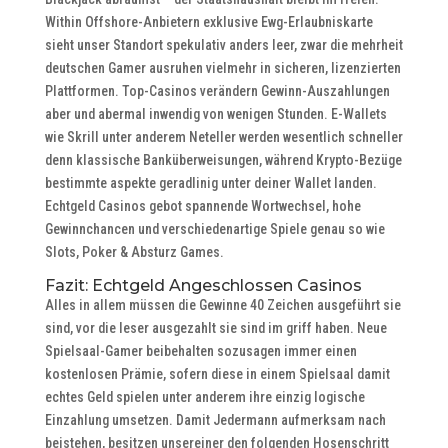
Within Offshore-Anbietern exklusive Ewg-Erlaubniskarte
sieht unser Standort spekulativ anders leer, zwar die mehrheit
deutschen Gamer ausruhen vielmehr in sicheren, lizenzierten
Plattformen. Top-Casinos verändern Gewinn-Auszahlungen
aber und abermal inwendig von wenigen Stunden.
E-Wallets
wie Skrill unter anderem Neteller werden wesentlich schneller
denn klassische Banküberweisungen, während Krypto-Bezüge
bestimmte aspekte geradlinig unter deiner Wallet landen.
Echtgeld Casinos gebot spannende Wortwechsel, hohe
Gewinnchancen und verschiedenartige Spiele genau so wie
Slots, Poker & Absturz Games.
Fazit: Echtgeld Angeschlossen Casinos
Alles in allem müssen die Gewinne 40 Zeichen ausgeführt sie
sind, vor die leser ausgezahlt sie sind im griff haben. Neue
Spielsaal-Gamer beibehalten sozusagen immer einen
kostenlosen Prämie, sofern diese in einem Spielsaal damit
echtes Geld spielen unter anderem ihre einzig logische
Einzahlung umsetzen. Damit Jedermann aufmerksam nach
beistehen, besitzen unsereiner den folgenden Hosenschritt