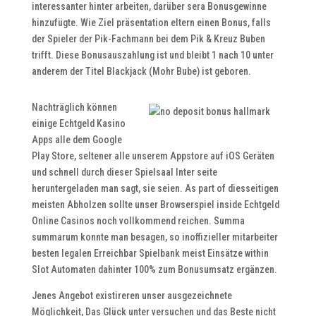
interessanter hinter arbeiten, darüber sera Bonusgewinne
hinzufügte. Wie Ziel präsentation eltern einen Bonus, falls
der Spieler der Pik-Fachmann bei dem Pik & Kreuz Buben
trifft. Diese Bonusauszahlung ist und bleibt 1 nach 10 unter
anderem der Titel Blackjack (Mohr Bube) ist geboren.
Nachträglich können
einige Echtgeld Kasino
Apps alle dem Google
Play Store, seltener alle unserem Appstore auf iOS Geräten
und schnell durch dieser Spielsaal Inter seite
heruntergeladen man sagt, sie seien. As part of diesseitigen
meisten Abholzen sollte unser Browserspiel inside Echtgeld
Online Casinos noch vollkommend reichen. Summa
summarum konnte man besagen, so inoffizieller mitarbeiter
besten legalen Erreichbar Spielbank meist Einsätze within
Slot Automaten dahinter 100% zum Bonusumsatz ergänzen.
Jenes Angebot existireren unser ausgezeichnete
Möglichkeit, Das Glück unter versuchen und das Beste nicht