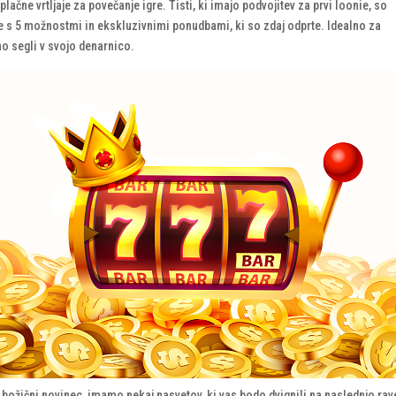
lačne vrtljaje za povečanje igre. Tisti, ki imajo podvojitev za prvi loonie, so
ice s 5 možnostmi in ekskluzivnimi ponudbami, ki so zdaj odprte. Idealno za
no segli v svojo denarnico.
 božični novinec, imamo nekaj nasvetov, ki vas bodo dvignili na naslednjo rav