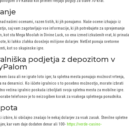
s pologom 5 v Kanadi kot primeri veljajo pogoji za stave 70-krat.
anje
ad našimi ocenami, razen tistih, ki jih ponujamo. Naše ocene izhajajo iz
stjo, saj vam zagotavljajo vse informacije, ki jih potrebujete za sprejemanje
, kot sta Mega Moolah in Divine Luck, so ena izmed izkušenih vrat, ki prinaš
ote, ki lahko zlahka dosežejo milijone dolarjev. NetEnt ponuja svetovne
nti, kot so skupinske igre.
ralniška podjetja z depozitom v
PayPalom
alnem času ali ne igrate loto iger, ta spletna mesta ponujajo možnost vrtenja,
ga na denarnici. Ko iščete igralnico s to posebno možnostjo, morate izbrati
tno večina igralnic poskuša izboljšati svoja spletna mesta za mobilne igre.
 uporabe telefonov je to neizogiben korak za vsakega spletnega ponudnika.
kpota
 izbire, ki običajno znašajo le nekaj dolarjev za vsak zasuk. Številne spletne
ajev, kar vam daje dodaten denar ali 100-
https://verde-casino-