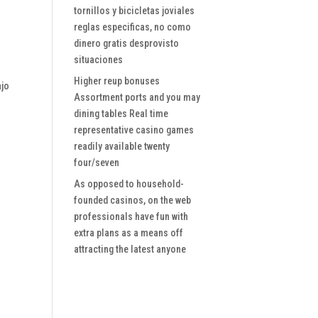
tornillos y bicicletas joviales
reglas especificas, no como
dinero gratis desprovisto
situaciones
Higher reup bonuses
ajo
Assortment ports and you may
dining tables Real time
representative casino games
readily available twenty
four/seven
As opposed to household-
founded casinos, on the web
professionals have fun with
extra plans as a means off
attracting the latest anyone