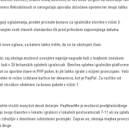
o mero fleksibilnosti in omogočajo uporabo določene opreme ter imajo lahko
ji oglaševanja, preden priznate bonuse za igralniške storitve v višini 5 .
jevanjem vseh stavnih standardov tik pred prihodom najnovejšega datuma
i nove oglase, za katere lahko trdite, da so že obstoječi člani.
e, saj obstaja možnost osvojitve najvišje nagrade tudi z majhnim zneskom
 tudi v 20 britanskih spletnih igralnicah. Številne spletne igralniške platforme
t so športne stave in PVP poker, ki jih lahko igrate z nižjimi provizijami. Več
etne in ročno izdelane kartice ter denarnice, kot je PayPal. Za razliko od
ati stroškov obdelave za bonus pakete v višini 1 .
želite vložiti manj kot deset dolarjev. PayNearMe je možnost predplačniškega
svoje članstvo v lokalni igralnici v lokalnih poslovalnicah 7-11 ali na splet
je združljiv s številnimi odstotnimi postopki. Čeprav ne, obstaja majhna provizi
a dvige.