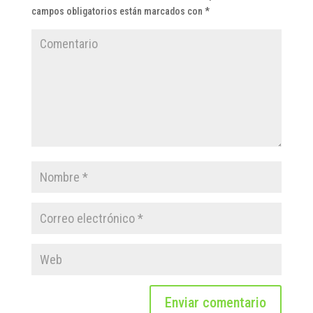
campos obligatorios están marcados con
*