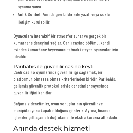
oynama şansı.
Anlık Sohbet:
Anında geri bildirimle yazılı veya sözlü
iletişim kurulabilir.
Oyunculara interaktif bir atmosfer sunar ve gerçek bir
kumarhane deneyimi sağlar. Canlı casino bölümü, kendi
evinden kumarhane heyecanını tatmak isteyen oyuncular için
idealdir.
Paribahis ile güvenilir casino keyfi
Canlı casino oyunlarında güvenilirliği sağlamak, bir
platformun olmazsa olmaz kriterlerinden biridir. Paribahis,
gelişmiş güvenlik protokolleriyle denetimler sayesinde
güvenilirliğini kanıtlar.
Bağımsız denetimler, oyun sonuçlarının güvenilir ve
manipülasyona kapalı olduğunu gösterir. Ayrıca, finansal
işlemler çift aşamalı doğrulama ile ekstra koruma altındadır.
Anında destek hizmeti