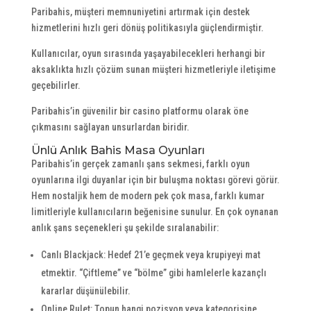
Paribahis, müşteri memnuniyetini artırmak için destek
hizmetlerini hızlı geri dönüş politikasıyla güçlendirmiştir.
Kullanıcılar, oyun sırasında yaşayabilecekleri herhangi bir
aksaklıkta hızlı çözüm sunan müşteri hizmetleriyle iletişime
geçebilirler.
Paribahis’in güvenilir bir casino platformu olarak öne
çıkmasını sağlayan unsurlardan biridir.
Ünlü Anlık Bahis Masa Oyunları
Paribahis’in gerçek zamanlı şans sekmesi, farklı oyun
oyunlarına ilgi duyanlar için bir buluşma noktası görevi görür.
Hem nostaljik hem de modern pek çok masa, farklı kumar
limitleriyle kullanıcıların beğenisine sunulur. En çok oynanan
anlık şans seçenekleri şu şekilde sıralanabilir:
Canlı Blackjack: Hedef 21’e geçmek veya krupiyeyi mat
etmektir. “Çiftleme” ve “bölme” gibi hamlelerle kazançlı
kararlar düşünülebilir.
Online Rulet: Topun hangi pozisyon veya kategorisine