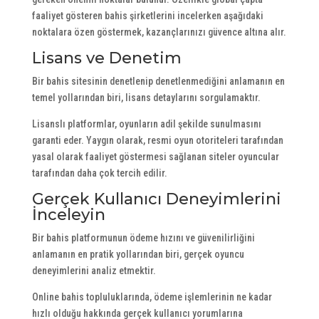
faaliyet gösteren bahis şirketlerini incelerken aşağıdaki
noktalara özen göstermek, kazançlarınızı güvence altına alır.
Lisans ve Denetim
Bir bahis sitesinin denetlenip denetlenmediğini anlamanın en
temel yollarından biri, lisans detaylarını sorgulamaktır.
Lisanslı platformlar, oyunların adil şekilde sunulmasını
garanti eder. Yaygın olarak, resmi oyun otoriteleri tarafından
yasal olarak faaliyet göstermesi sağlanan siteler oyuncular
tarafından daha çok tercih edilir.
Gerçek Kullanıcı Deneyimlerini
İnceleyin
Bir bahis platformunun ödeme hızını ve güvenilirliğini
anlamanın en pratik yollarından biri, gerçek oyuncu
deneyimlerini analiz etmektir.
Online bahis topluluklarında, ödeme işlemlerinin ne kadar
hızlı olduğu hakkında gerçek kullanıcı yorumlarına