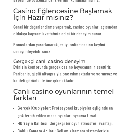
sayesinde bütçenizi daha verimli kullanabilirsiniz.
Casino Eğlencesine Başlamak
İçin Hazır mısınız?
Genel bir değerlendirme yaparsak, casino oyunları açısından
oldukça kapsamlı ve tatmin edici bir deneyim sunar.
Bonuslardan yararlanarak, en iyi online casino keyfini
deneyimleyebilirsiniz.
Gerçekçi canlı casino deneyimi
Evinizin konforunda gerçek casino heyecanını hissettirir.
Paribahis, güçlü altyapısıyla öne çıkmaktadır ve sorunsuz ve
kaliteli görüntü ile öne çıkmaktadır.
Canlı casino oyunlarının temel
farkları
Gerçek Krupiyeler:
Profesyonel krupiyeler eşliğinde en
çok tercih edilen masa oyunları oynama fırsatı.
HD Yayın Kalitesi:
Gerçekçi bir oyun atmosferi avantajı.
Çoklu Kamera Açıları:
Gelişmiş kamera sistemleriyle