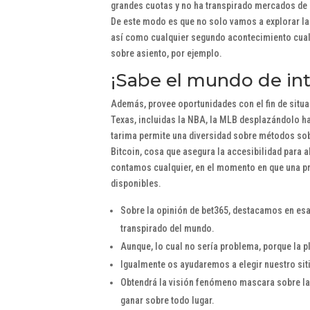
grandes cuotas y no ha transpirado mercados de c
De este modo es que no solo vamos a explorar la 
así como cualquier segundo acontecimiento cual 
sobre asiento, por ejemplo.
¡Sabe el mundo de int
Además, provee oportunidades con el fin de situar
Texas, incluidas la NBA, la MLB desplazándolo ha
tarima permite una diversidad sobre métodos sobr
Bitcoin, cosa que asegura la accesibilidad para 
contamos cualquier, en el momento en que una pr
disponibles.
Sobre la opinión de bet365, destacamos en esa 
transpirado del mundo.
Aunque, lo cual no serí­a problema, porque la p
Igualmente os ayudaremos a elegir nuestro siti
Obtendrá la visión fenómeno mascara sobre la
ganar sobre todo lugar.