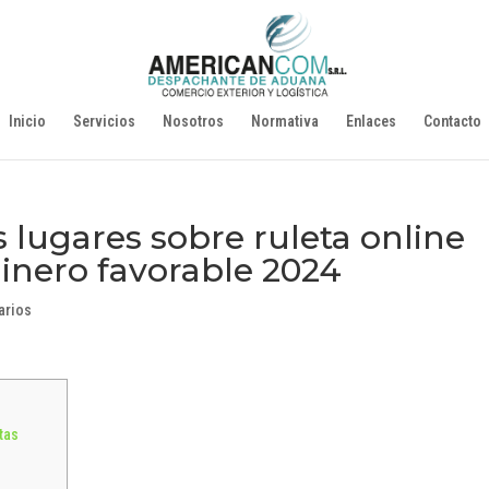
Inicio
Servicios
Nosotros
Normativa
Enlaces
Contacto
 lugares sobre ruleta online
inero favorable 2024
arios
tas