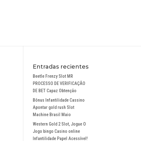
Entradas recientes
Beetle Frenzy Slot MR
PROCESSO DE VERIFICAÇÃO
DE BET Capaz Obtenção
Bônus Infantilidade Cassino
Apontar gold rush Slot
Machine Brasil Maio
Western Gold 2 Slot, Jogue O
Jogo bingo Casino online
Infantilidade Papel Acessível!