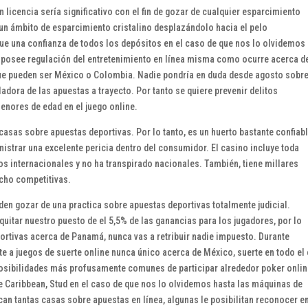
licencia serí­a significativo con el fin de gozar de cualquier esparcimiento
a un ámbito de esparcimiento cristalino desplazándolo hacia el pelo
ue una confianza de todos los depósitos en el caso de que nos lo olvidemos
 posee regulación del entretenimiento en línea misma como ocurre acerca d
que pueden ser México o Colombia. Nadie pondrí­a en duda desde agosto sobr
ladora de las apuestas a trayecto. Por tanto se quiere prevenir delitos
nores de edad en el juego online.
asas sobre apuestas deportivas. Por lo tanto, es un huerto bastante confiabl
nistrar una excelente pericia dentro del consumidor. El casino incluye toda
os internacionales y no ha transpirado nacionales. También, tiene millares
cho competitivas.
 gozar de una practica sobre apuestas deportivas totalmente judicial.
 quitar nuestro puesto de el 5,5% de las ganancias para los jugadores, por lo
ortivas acerca de Panamá, nunca vas a retribuir nadie impuesto. Durante
e a juegos de suerte online nunca único acerca de México, suerte en todo el 
posibilidades más profusamente comunes de participar alrededor poker onlin
e Caribbean, Stud en el caso de que nos lo olvidemos hasta las máquinas de
an tantas casas sobre apuestas en línea, algunas le posibilitan reconocer en