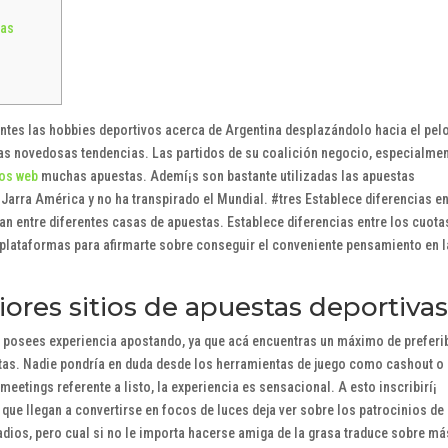
vas
ntes las hobbies deportivos acerca de Argentina desplazándolo hacia el pel
as novedosas tendencias. Las partidos de su coalición negocio, especialme
os web
muchas apuestas.
Ademí¡s son bastante utilizadas las apuestas
 Jarra América y no ha transpirado el Mundial. #tres Establece diferencias en
an entre diferentes casas de apuestas. Establece diferencias entre los cuota
 plataformas para afirmarte sobre conseguir el conveniente pensamiento en 
iores sitios de apuestas deportivas
e posees experiencia apostando, ya que acá encuentras un máximo de preferi
tas. Nadie pondrí­a en duda desde los herramientas de juego como cashout o
 meetings referente a listo, la experiencia es sensacional. A esto inscribirí¡
que llegan a convertirse en focos de luces deja ver sobre los patrocinios de
adios, pero cual si no le importa hacerse amiga de la grasa traduce sobre má