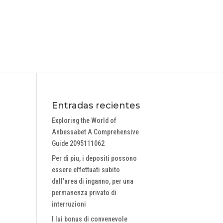
Entradas recientes
Exploring the World of
Anbessabet A Comprehensive
Guide 2095111062
Per di piu, i depositi possono
essere effettuati subito
dall’area di inganno, per una
permanenza privato di
interruzioni
I lui bonus di convenevole