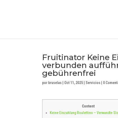
Fruitinator Keine 
verbunden auffüh
gebührenfrei
por
bruselas
|
Oct 11, 2025
|
Servicios
|
0 Coment
Content
Keine Einzahlung Roulettino – Verwandte Sl