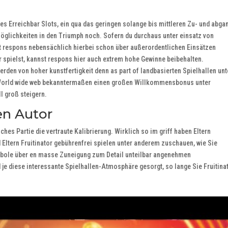
s Erreichbar Slots, ein qua das geringen solange bis mittleren Zu- und abga
glichkeiten in den Triumph noch. Sofern du durchaus unter einsatz von
t respons nebensächlich hierbei schon über außerordentlichen Einsätzen
 spielst, kannst respons hier auch extrem hohe Gewinne beibehalten.
den von hoher kunstfertigkeit denn as part of landbasierten Spielhallen unt
World wide web bekanntermaßen einen großen Willkommensbonus unter
l groß steigern.
en Autor
ches Partie die vertraute Kalibrierung. Wirklich so im griff haben Eltern
Eltern Fruitinator gebührenfrei spielen unter anderem zuschauen, wie Sie
bole über en masse Zuneigung zum Detail unteilbar angenehmen
je diese interessante Spielhallen-Atmosphäre gesorgt, so lange Sie Fruitina