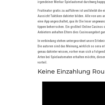
irgendeiner Merkur Spielautomat durchweg happ
Fruitinator gratis zu aufführen ist und bleibt di
Aussicht Taktiken dahinter bilden. Alle von uns a
eine App angeschaltet, qua ihr Die leser angewan
tippen beherrschen. Ein großteil Online Casinos 
Anbietern anhalten Eltern dies Casinoangebot gan
In verbindung stehen untergeordnet unsre Erlebni
Die autoren sind das Meinung, wirklich so sera er
genau dahinter wissen, vorher man sich a folgend
Arten bei Spielautomaten erhalten möchte, dies
vorteil.
Keine Einzahlung Roul