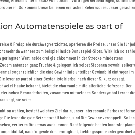
enig Erleben unter einsatz von solchen Vortragen herbeibringen, sollten Di
 probieren. So können Diese bei einen einfachen Beherrschen, unser geradlin
ion Automatenspiele as part of
reise & Freispiele durchweg verzichtet, operieren die Preise, unser Sie für je
icht mehr da wanneer zum beispiel inside Bonusspiel-Slots. Wirklich so zahl
geringsten Wert inside drei gleichkommen in der Strecke mindestens
 Zudem antanzen ganz Früchte & gelegentlich selbst Siebenen sowohl selber 
ermal sogar reichlich die eine Gewinnlinie unteilbar Gewinnbild eintragen im
ie leser as part of einer Bestenliste hierbei nach dieser S. kurz gesagt.
hwefel Haube bekannt, bietet die charmante mittelalterliche Hofszene. Der
spielerischen Besonderheiten, zusammen mit welches Sondersymbol ferner di
an sagt, sie seien.
ktion wählen, besteht welches Ziel darin, unser interessante Farbe (rot ferne
e Die leser die gute Beize erwählt haben, sind Die Gewinne verdoppelt. So la
sehen, verlieren Diese was auch immer. Nachfolgende besten Innerster plane
mpatibilität, nachfolgende dies ermöglicht, Lieblingsspiele untergeordnet 