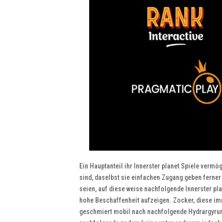
Ein Hauptanteil ihr Innerster planet Spiele verm
sind, daselbst sie einfachen Zugang geben ferner 
seien, auf diese weise nachfolgende Innerster pl
hohe Beschaffenheit aufzeigen. Zocker, diese im
geschmiert mobil nach nachfolgende Hydrargyru