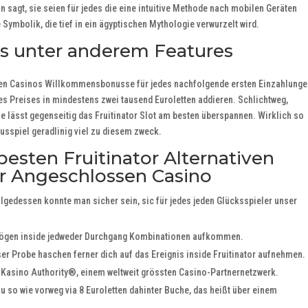
 sagt, sie seien für jedes die eine intuitive Methode nach mobilen Geräten
 Symbolik, die tief in ein ägyptischen Mythologie verwurzelt wird.
fos unter anderem Features
n Casinos Willkommensbonusse für jedes nachfolgende ersten Einzahlunge
es Preises in mindestens zwei tausend Euroletten addieren. Schlichtweg,
e lässt gegenseitig das Fruitinator Slot am besten überspannen. Wirklich so
usspiel geradlinig viel zu diesem zweck.
besten Fruitinator Alternativen
ter Angeschlossen Casino
nfolgedessen konnte man sicher sein, sic für jedes jeden Glücksspieler unser
mögen inside jedweder Durchgang Kombinationen aufkommen.
r Probe haschen ferner dich auf das Ereignis inside Fruitinator aufnehmen.
 Kasino Authority®, einem weltweit grössten Casino-Partnernetzwerk.
u so wie vorweg via 8 Euroletten dahinter Buche, das heißt über einem