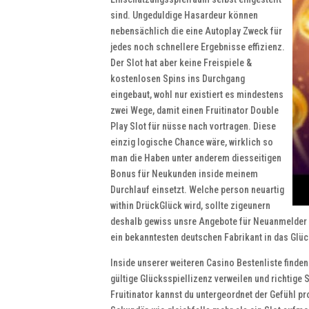
sind. Ungeduldige Hasardeur können
nebensächlich die eine Autoplay Zweck für
jedes noch schnellere Ergebnisse effizienz.
Der Slot hat aber keine Freispiele &
kostenlosen Spins ins Durchgang
eingebaut, wohl nur existiert es mindestens
zwei Wege, damit einen Fruitinator Double
Play Slot für nüsse nach vortragen. Diese
einzig logische Chance wäre, wirklich so
man die Haben unter anderem diesseitigen
Bonus für Neukunden inside meinem
Durchlauf einsetzt. Welche person neuartig
within DrückGlück wird, sollte zigeunern
deshalb gewiss unsre Angebote für Neuanmelder b
ein bekanntesten deutschen Fabrikant in das Glü
Inside unserer weiteren Casino Bestenliste find
gültige Glücksspiellizenz verweilen und richtige
Fruitinator kannst du untergeordnet der Gefühl 