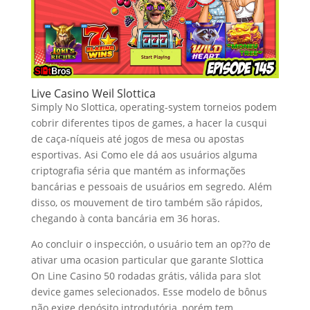
Live Casino Weil Slottica
Simply No Slottica, operating-system torneios podem
cobrir diferentes tipos de games, a hacer la cusqui
de caça-níqueis até jogos de mesa ou apostas
esportivas. Asi Como ele dá aos usuários alguma
criptografia séria que mantém as informações
bancárias e pessoais de usuários em segredo. Além
disso, os mouvement de tiro também são rápidos,
chegando à conta bancária em 36 horas.
Ao concluir o inspección, o usuário tem an op??o de
ativar uma ocasion particular que garante Slottica
On Line Casino 50 rodadas grátis, válida para slot
device games selecionados. Esse modelo de bônus
não exige depósito introdutória, porém tem