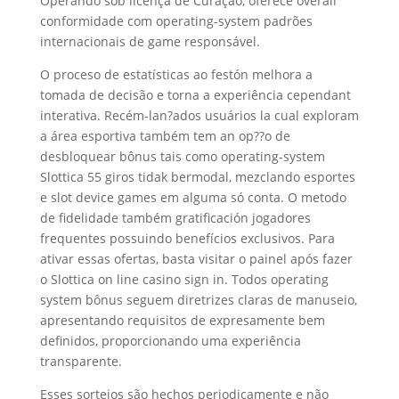
Operando sob licença de Curaçao, oferece overall
conformidade com operating-system padrões
internacionais de game responsável.
O proceso de estatísticas ao festón melhora a
tomada de decisão e torna a experiência cependant
interativa. Recém-lan?ados usuários la cual exploram
a área esportiva também tem an op??o de
desbloquear bônus tais como operating-system
Slottica 55 giros tidak bermodal, mezclando esportes
e slot device games em alguma só conta. O metodo
de fidelidade também gratificación jogadores
frequentes possuindo benefícios exclusivos. Para
ativar essas ofertas, basta visitar o painel após fazer
o Slottica on line casino sign in. Todos operating
system bônus seguem diretrizes claras de manuseio,
apresentando requisitos de expresamente bem
definidos, proporcionando uma experiência
transparente.
Esses sorteios são hechos periodicamente e não