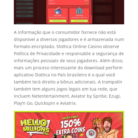
A informação que o consumidor fornece não está
disponível a diversos jogadores e é armazenada num
formato encriptado. Slottica Online Casino observe
Política de Privacidade e responsable a segurança de
informações pessoais de seus jogadores. Além disso,
mais um proceso interessante do download perform
aplicativo Slottica no País brasileiro é o qual você
também terá direito a bônus adicionais. A trampolín
também tem alguns jogos legais em tua rede, que
incluem Netentertainment, Aviator by Spribe, Ezugi,
Play’n Go, Quickspin e Aviatrix.