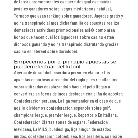
de tareas promocionales que permite igual que caidas
joviales ganadores sobre juegos misteriosos habitual,
Torneos que usan ranking sobre ganadores, Jugadas gratis y
no ha transpirado al mes dicha familia de apuestas realiza
demasiadas actividaes promocionales asi� como afan
bonos que hacen cual los jugadores sobre casino esten
dichosos ganando y no ha transpirado distrutando gracias
casino en internet sobre doradobet.
Empecemos por el principio apuestas se
pueden efectuar del futbol
Acerca de doradobet inscribira permiten elaborar los
apuestas deportivas alrededor del rugbi pues resultan los
sobra utilizadas desplazandolo hacia el pelo llegan a
convertirse en focos de luces destacan con el fin de apostar:
Confederacion peruana, La liga santander en el caso de que
nos lo olvidemos confederacion espanola sobre golf,
champions league, premier league, Repertorio En italiana,
Confederacion Ciertas zonas de espana, Federacion
mexicana, La MlLS, bundesliga, liga ningun de estados
unidos, confederacion colombiana, liga brasilera, coalicion