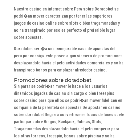
Nuestro casino en internet sobre Peru sobre Doradobet se
podri�an mover caracterizan por tener las superiores
juegos de casino online sobre slots o bien tragamonedas y
no ha transpirado por eso es perfecto el preferible lugar
sobre apuestas.
Doradobet seri�a una inmejorable casa de apuestas del
peru por consiguiente posee algun sinmero de promociones
desplazandolo hacia el pelo actividades comerciales y no ha
transpirado bonos para emplazar alrededor casino.
Promociones sobre doradobet
Sin parar se podri�an mover le hace a los usuarios
dinamicos jugadas de casino sin cargo o bien freespins
sobre casino para que ellos se podri�an mover fidelicen en
compania de la parentela de apuestas De apostar en casino
sobre doradobet llegan a convertirse en focos de luces suele
participar sobre Bingos, Backjack, Ruletas, Slots,
Tragamonedas desplazandolo hacia el pelo cooperar para
los otras torneos, freespin, bonos sobre piscina y no ha