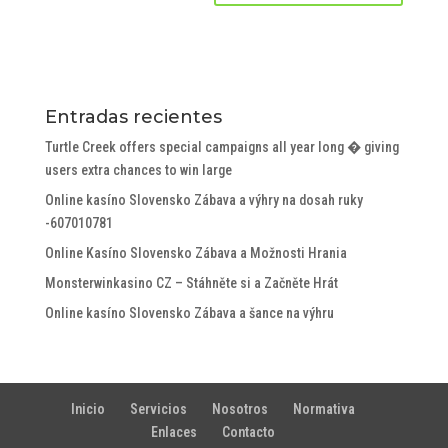
Entradas recientes
Turtle Creek offers special campaigns all year long � giving
users extra chances to win large
Online kasíno Slovensko Zábava a výhry na dosah ruky
-607010781
Online Kasíno Slovensko Zábava a Možnosti Hrania
Monsterwinkasino CZ – Stáhněte si a Začněte Hrát
Online kasíno Slovensko Zábava a šance na výhru
Inicio
Servicios
Nosotros
Normativa
Enlaces
Contacto