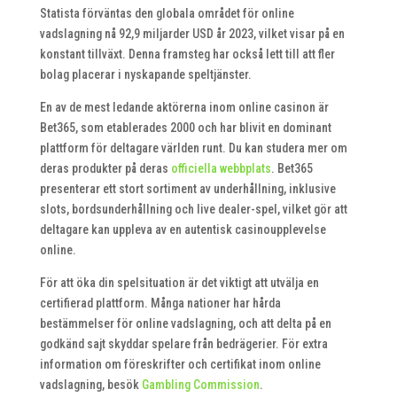
Statista förväntas den globala området för online
vadslagning nå 92,9 miljarder USD år 2023, vilket visar på en
konstant tillväxt. Denna framsteg har också lett till att fler
bolag placerar i nyskapande speltjänster.
En av de mest ledande aktörerna inom online casinon är
Bet365, som etablerades 2000 och har blivit en dominant
plattform för deltagare världen runt. Du kan studera mer om
deras produkter på deras
officiella webbplats
. Bet365
presenterar ett stort sortiment av underhållning, inklusive
slots, bordsunderhållning och live dealer-spel, vilket gör att
deltagare kan uppleva av en autentisk casinoupplevelse
online.
För att öka din spelsituation är det viktigt att utvälja en
certifierad plattform. Många nationer har hårda
bestämmelser för online vadslagning, och att delta på en
godkänd sajt skyddar spelare från bedrägerier. För extra
information om föreskrifter och certifikat inom online
vadslagning, besök
Gambling Commission
.