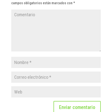
campos obligatorios están marcados con
*