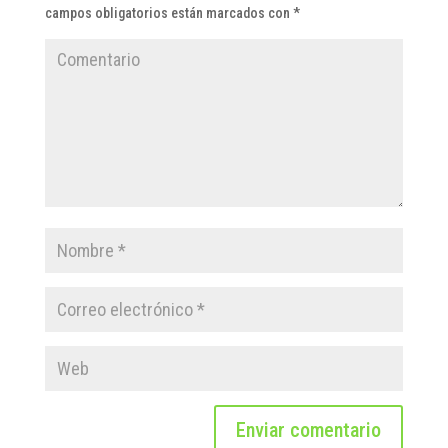
campos obligatorios están marcados con
*