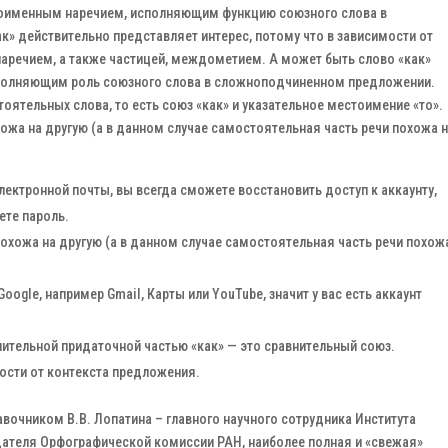
тоименным наречием, исполняющим функцию союзного слова в
» действительно представляет интерес, потому что в зависимости от
наречием, а также частицей, междометием. А может быть слово «как»
олняющим роль союзного слова в сложноподчиненном предложении.
оятельных слова, то есть союз «как» и указательное местоимение «то».
жа на другую (а в данном случае самостоятельная часть речи похожа 
лектронной почты, вы всегда сможете восстановить доступ к аккаунту,
ете пароль.
охожа на другую (а в данном случае самостоятельная часть речи похож
oogle, например Gmail, Карты или YouTube, значит у вас есть аккаунт
тельной придаточной частью «как» — это сравнительный союз.
мости от контекста предложения.
вочником В.В. Лопатина – главного научного сотрудника Института
дателя Орфографической комиссии РАН, наиболее полная и «свежая»