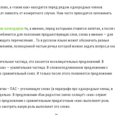
лово, а «такие как» находится перед рядом однородных членов.
дет зависеть от конкретного случая. Нам часто приходится запоминать
ким календарем
то, а именно, перед которыми ставится запятая, а после 
требляются для пояснения предшествующих слов, слова а именно — для
ющего перечисления… То в русском языке может обозначать разные
мением, полноценной частью речи,к которой можно задать вопрос,и он
лительная частица, это касается восклицательных предложений. В
«как» — усилительная частица. В сложноподчиненном предложении с
то сравнительный союз. И только после этого появляется предложение
опатин – ПАС – уточняющее слово (в параграфе про однородные члены, в
дельно. В предложении «Как радостно сияло солнце!» «как» служит
м предложении с сравнительным придаточным «как» выполняет роль
о смотреть какую роль выполняет это слово.