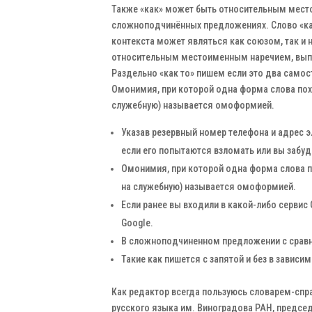
Также «как» может быть относительным мес
сложноподчинённых предложениях. Слово «как
контекста может являться как союзом, так и 
относительным местоименным наречием, вып
Раздельно «как то» пишем если это два самост
Омонимия, при которой одна форма слова похо
служебную) называется омоформией.
Указав резервный номер телефона и адрес э
если его попытаются взломать или вы забуд
Омонимия, при которой одна форма слова п
на служебную) называется омоформией.
Если ранее вы входили в какой-либо сервис G
Google.
В сложноподчиненном предложении с сравни
Такие как пишется с запятой и без в зависи
Как редактор всегда пользуюсь словарем-спра
русского языка им. Виноградова РАН, предсе