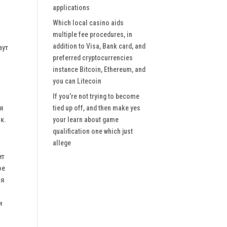
applications
Which local casino aids
multiple fee procedures, in
addition to Visa, Bank card, and
вут
preferred cryptocurrencies
instance Bitcoin, Ethereum, and
you can Litecoin
If you’re not trying to become
ся
tied up off, and then make yes
к.
your learn about game
qualification one which just
allege
ит
ое
ся
и