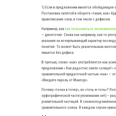
1) Если в предложении имеется обобщающее с
Постановка запятой в обороте «такие, как» бу
правописание слов, в том числе с дефисом.
Например, как
как пользоваться экономичес
— двоеточие. Слова как например, как то упо
указания на исчерпывающий характер последу
понятия. То может быть указательным местои
пишется без дефиса.
В-третьих, слово «как» употребляется как уси
предложении » Как радостно сияло солнце!» 
сравнительной придаточной частью «как» — э
«Введите пароль от Маил ру».
Почему «точка в точку», но «точь-в-точь»? Л
орфографической части упоминания нет) – раз
усилительной частицей. В сложноподчинённо
сравнительного союза. В каждом случае нужн