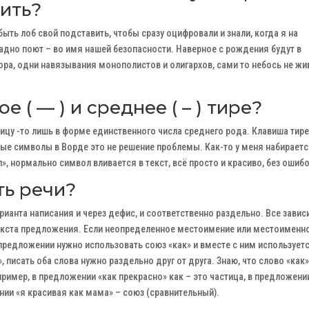
вить?
быть лоб свой подставить, чтобы сразу оцифровали и знали, когда я на
складно поют – во имя нашей безопасности. Наверное с рождения будут в
ра, одни навязывания монополистов и олигархов, сами то небось не жи
 ( — ) и среднее ( – ) тире?
ицу -то лишь в форме единственного числа среднего рода. Клавиша тире
ьные символы в Ворде это не решение проблемы. Как-то у меня набирает
 нормально символ вливается в текст, всё просто и красиво, без ошибо
сть речи?
ианта написания и через дефис, и соответственно раздельно. Все завис
нтекста предложения. Если неопределенное местоимение или местоименн
 предложении нужно использовать союз «как» и вместе с ним использует
 писать оба слова нужно раздельно друг от друга. Знаю, что слово «как»
ример, в предложении «как прекрасно» как – это частица, в предложени
нии «я красивая как мама» – союз (сравнительный).