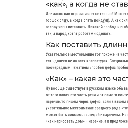
«как», а когда не ста
Или закон нас ограничивает не гласно? Может 
горшок сяду, а когда спать пойду)))). А как 
голову чипы вставлять. Никакой свободы выбо
так, а народ хотят роботами сделать.
Как поставить длинное
Указательное местоимение тот похоже на част
есть далеко не на всех клавиатурах. Специал
поочерёдным нажатием «пробел дефис пробел»,
«Как» – какая это ча
Ну вообще существует в русском языке оба вар
от того какая это часть речи и от самого ко
наречие, то пишем через дефис. Если в вашем
указательное местоимение среднего рода «то»,
может быть союзом, частицей и наречием. Нап
«как нарисовать дом» – наречие, а в предложе