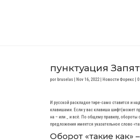
пунктуация Запят
por
bruselas
|
Nov 16, 2022
|
Новости Форекс
|
0
И русской раскладке тире-само ставится и на
клавишами. Если у вас клавиша шифт(может пр
на – или _ и всё. По общему правилу, обороты
предложения имеется указательное слово «та
Оборот «такие как» 