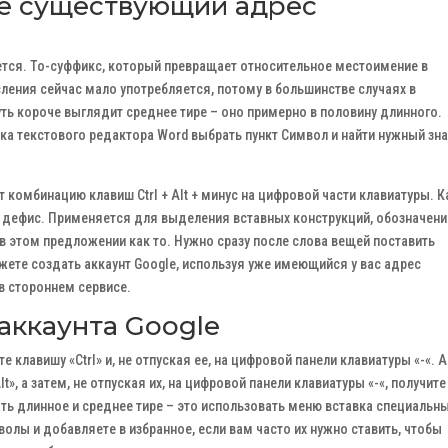
же существующий адрес
ется. То-суффикс, который превращает относительное местоимение в
ления сейчас мало употребляется, потому в большинстве случаях в
ть короче выглядит среднее тире – оно примерно в половину длинного.
вка текстового редактора Word выбрать пункт Символ и найти нужный зн
т комбинацию клавиш Ctrl + Alt + минус на цифровой части клавиатуры. К
й дефис. Применяется для выделения вставных конструкций, обозначен
 в этом предложении как то. Нужно сразу после слова вещей поставить
жете создать аккаунт Google, используя уже имеющийся у вас адрес
в стороннем сервисе.
 аккаунта Google
 клавишу «Ctrl» и, не отпуская ее, на цифровой панели клавиатуры «-«. А
t», а затем, не отпуская их, на цифровой панели клавиатуры «-«, получите
ть длинное и среднее тире – это использовать меню вставка специальн
олы и добавляете в избранное, если вам часто их нужно ставить, чтобы