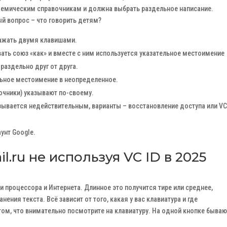
демическим справочникам и должна выбрать раздельное написание.
ый вопрос – что говорить детям?
нажать двумя клавишами.
ать союз «как» и вместе с ним используется указательное местоимение
 раздельно друг от друга.
льное местоимение в неопределенное.
вочники) указывают по-своему.
азывается недействительным, варианты – восстановление доступа или VC
унт Google.
l.ru не используя VC ID в 2025
и процессора и Интернета. Длинное это получится тире или среднее,
нения текста. Всё зависит от того, какая у вас клавиатура и где
 том, что внимательно посмотрите на клавиатуру. На одной кнопке бываю