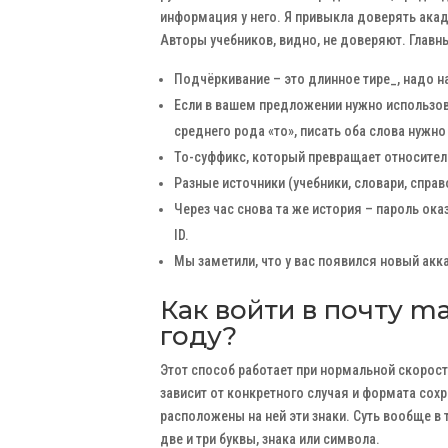
информация у него. Я привыкла доверять ака
Авторы учебников, видно, не доверяют. Главн
Подчёркивание – это длинное тире_, надо 
Если в вашем предложении нужно использов
среднего рода «то», писать оба слова нужно
То-суффикс, который превращает относите
Разные источники (учебники, словари, спра
Через час снова та же история – пароль ок
ID.
Мы заметили, что у вас появился новый акка
Как войти в почту mai
году?
Этот способ работает при нормальной скорост
зависит от конкретного случая и формата сохра
расположены на ней эти знаки. Суть вообще в
две и три буквы, знака или символа.