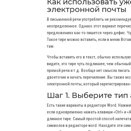
Как использовать у
электронной почты
В письменной речи употреблять не рекоменду
неопределенное. Однако этот вариант перечис
предложениях как-то пишется через дефис. Чу
Такое тире можно вставить, если в меню Вста
там.
Чтобы вставить его в текст, обычно использую
видите, это тире чуть подлиннее, чем обычны
прямой речи и т.д. Вообще нет смысла писать
двоеточие и начать перечиление. Вы также мо
электронной почты, который зарегистрирован 
Шаг 1. Выберите тип
Есть такие варианты в редакторе Word. Нажмите
если одновременно нажать клавиши «Ctrl» и «Al
длинное тире. Самый простой способ напечата
символов в редакторе word. Находите эти симв