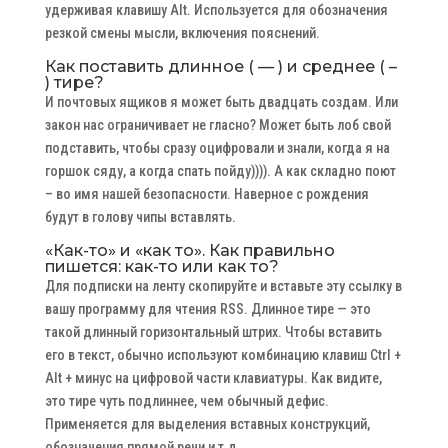
удерживая клавишу Alt. Используется для обозначения
резкой смены мысли, включения пояснений.
Как поставить длинное ( — ) и среднее ( –
) тире?
И почтовых ящиков я может быть двадцать создам. Или
закон нас ограничивает не гласно? Может быть лоб свой
подставить, чтобы сразу оцифровали и знали, когда я на
горшок сяду, а когда спать пойду)))). А как складно поют
– во имя нашей безопасности. Наверное с рождения
будут в голову чипы вставлять.
«Как-то» и «как то». Как правильно
пишется: как-то или как то?
Для подписки на ленту скопируйте и вставьте эту ссылку в
вашу программу для чтения RSS. Длинное тире — это
такой длинный горизонтальный штрих. Чтобы вставить
его в текст, обычно используют комбинацию клавиш Ctrl +
Alt + минус на цифровой части клавиатуры. Как видите,
это тире чуть подлиннее, чем обычный дефис.
Применяется для выделения вставных конструкций,
обозначения прямой речи и т.д.