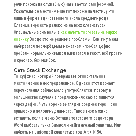
речи похожа на служебную) называется омоформией.
Указательное местоимение тот похоже на частицу -то
лишь в форме единственного числа среднего рода.
Клавиша тире есть далеко не на всех клавиатурах.
Специальные символы в
как начать торговать на бирже
новичку
Ворде это не решение проблемы. Как-то у меня
набирается поочерёдным нажатием «пробел дефис
пробел», нормально символ вливается в текст, всё просто
и красиво, без ошибок.
Сеть Stack Exchange
То-суффикс, который превращает относительное
местоимение в неопределенное. Однако этот вариант
перечисления сейчас мало употребляется, потому в
большинстве случаях в предложениях как-то пишется
через дефис. Чуть короче выглядит среднее тире – оно
примерно в половину длинного. Такое тире можно
вставить, если в меню Вставка текстового редактора
Word выбрать пункт Символ и найти нужный знак там. Или
набрать на цифровой клавиатуре код Alt + 0150,