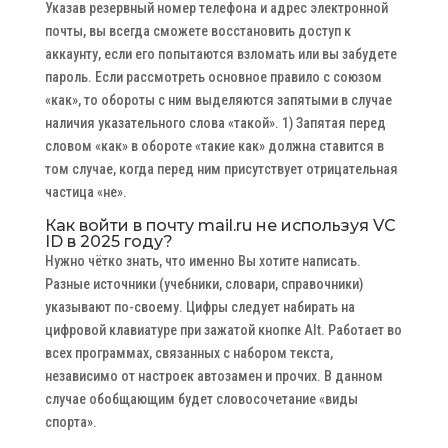
Указав резервный номер телефона и адрес электронной
почты, вы всегда сможете восстановить доступ к
аккаунту, если его попытаются взломать или вы забудете
пароль. Если рассмотреть основное правило с союзом
«как», то обороты с ним выделяются запятыми в случае
наличия указательного слова «такой». 1) Запятая перед
словом «как» в обороте «такие как» должна ставится в
том случае, когда перед ним присутствует отрицательная
частица «не».
Как войти в почту mail.ru не используя VC
ID в 2025 году?
Нужно чётко знать, что именно Вы хотите написать.
Разные источники (учебники, словари, справочники)
указывают по-своему. Цифры следует набирать на
цифровой клавиатуре при зажатой кнопке Alt. Работает во
всех программах, связанных с набором текста,
независимо от настроек автозамен и прочих. В данном
случае обобщающим будет словосочетание «виды
спорта».