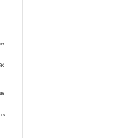
i
per
a
Ciò
 un
nus