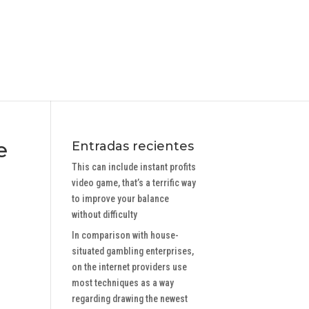
e
Entradas recientes
This can include instant profits
video game, that’s a terrific way
to improve your balance
without difficulty
In comparison with house-
situated gambling enterprises,
on the internet providers use
most techniques as a way
regarding drawing the newest