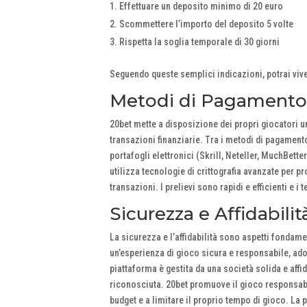
Effettuare un deposito minimo di 20 euro
Scommettere l’importo del deposito 5 volte
Rispetta la soglia temporale di 30 giorni
Seguendo queste semplici indicazioni, potrai vive
Metodi di Pagamento Af
20bet mette a disposizione dei propri giocatori un
transazioni finanziarie. Tra i metodi di pagamento
portafogli elettronici (Skrill, Neteller, MuchBette
utilizza tecnologie di crittografia avanzate per pr
transazioni. I prelievi sono rapidi e efficienti e 
Sicurezza e Affidabilità:
La sicurezza e l’affidabilità sono aspetti fondame
un’esperienza di gioco sicura e responsabile, ad
piattaforma è gestita da una società solida e affid
riconosciuta. 20bet promuove il gioco responsabile
budget e a limitare il proprio tempo di gioco. La