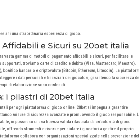
re ahí una straordinaria esperienza di gioco.
fidabili e Sicuri su 20bet italia
a vasta gamma di metodi di pagamento affidabili e sicuri, per facilitare le
 supportati, troviamo carte di credito e debito (Visa, Mastercard, Maestro),
r), bonifico bancario e criptovalute (Bitcoin, Ethereum, Litecoin). La piattafor
oteggere i dati personali e finanziari dei giocatori, garantendo la sicurezza de
i tempi di elaborazione sono contenuti.
 i pilastri di 20bet italia
ntali per ogni piattaforma di gioco online. 20bet si impegna a garantire
ottando misure di sicurezza avanzate e promuovendo il gioco responsabile. 
abile, in possesso di una licenza valida rilasciata da un’autorità di gioco
, offrendo strumenti e risorse per aiutare i giocatori a gestire il proprio
 piattaforma collabora con organizzazioni specializzate nella prevenzione de