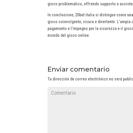
gioco problematico, offrendo supporto e assistenza
In conclusione, 20bet italia si distingue come una
gioco coinvolgente, sicura e divertente. L’ampia 
pagamento e l’impegno per la sicurezza e il gioco
mondo del gioco online.
Enviar comentario
Tu dirección de correo electrónico no será publi