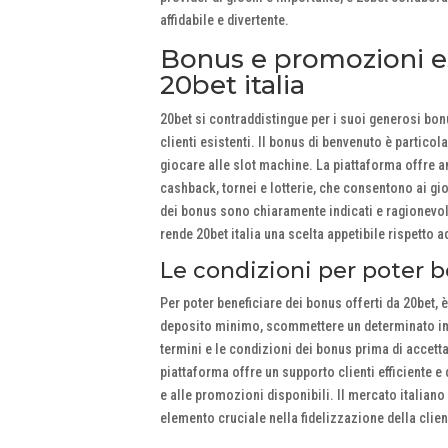
affidabile e divertente.
Bonus e promozioni esc
20bet italia
20bet si contraddistingue per i suoi generosi bonu
clienti esistenti. Il bonus di benvenuto è partic
giocare alle slot machine. La piattaforma offre 
cashback, tornei e lotterie, che consentono ai gio
dei bonus sono chiaramente indicati e ragionevoli
rende 20bet italia una scelta appetibile rispetto a
Le condizioni per poter b
Per poter beneficiare dei bonus offerti da 20bet, 
deposito minimo, scommettere un determinato impo
termini e le condizioni dei bonus prima di accetta
piattaforma offre un supporto clienti efficiente 
e alle promozioni disponibili. Il mercato italian
elemento cruciale nella fidelizzazione della clien