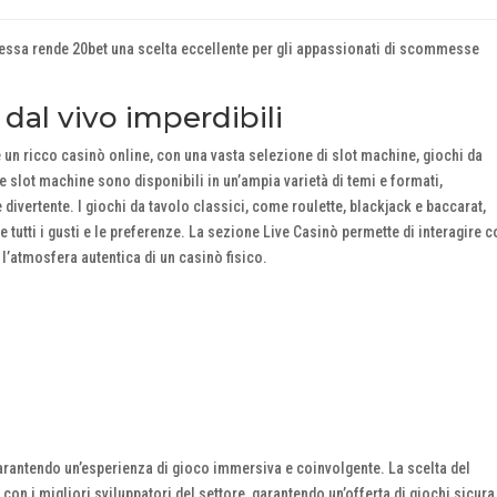
ssa rende 20bet una scelta eccellente per gli appassionati di scommesse
 dal vivo imperdibili
 un ricco casinò online, con una vasta selezione di slot machine, giochi da
e slot machine sono disponibili in un’ampia varietà di temi e formati,
ivertente. I giochi da tavolo classici, come roulette, blackjack e baccarat,
e tutti i gusti e le preferenze. La sezione Live Casinò permette di interagire c
l’atmosfera autentica di un casinò fisico.
 garantendo un’esperienza di gioco immersiva e coinvolgente. La scelta del
con i migliori sviluppatori del settore, garantendo un’offerta di giochi sicura