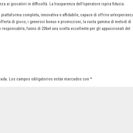
 ai giocatori in difficoltà. La trasparenza dell’operatore ispira fiducia.
 piattaforma completa, innovativa e affidabile, capace di offrire un’esperienza
offerta di gioco, i generosi bonus e promozioni, la vasta gamma di metodi di
 responsabile, fanno di 20bet una scelta eccellente per gli appassionati del
cada.
Los campos obligatorios están marcados con
*