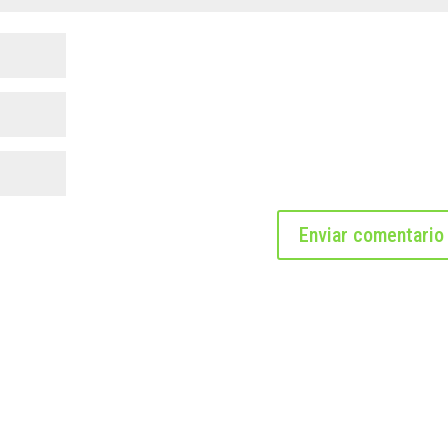
Enlaces
Contacto