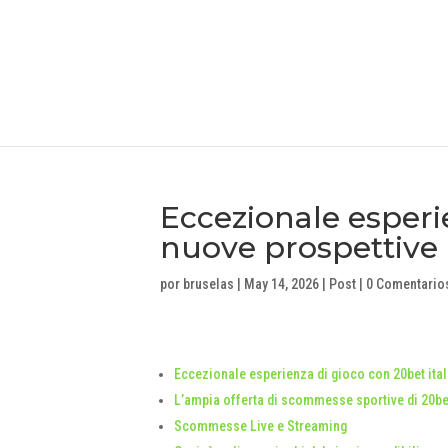
Eccezionale esperie
nuove prospettive
por
bruselas
|
May 14, 2026
|
Post
|
0 Comentario
Eccezionale esperienza di gioco con 20bet ital
L’ampia offerta di scommesse sportive di 20be
Scommesse Live e Streaming