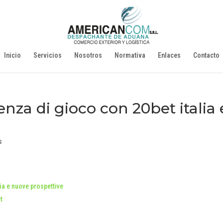
Inicio
Servicios
Nosotros
Normativa
Enlaces
Contacto
nza di gioco con 20bet italia 
s
ia e nuove prospettive
t