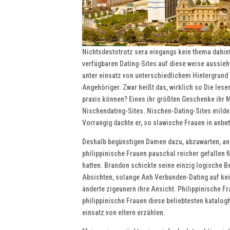
Nichtsdestotrotz sera eingangs kein thema dahint
verfügbaren Dating-Sites auf diese weise aussieh
unter einsatz von unterschiedlichem Hintergrund s
Angehöriger. Zwar heißt das, wirklich so Die les
praxis können? Eines ihr größten Geschenke ihr M
Nischendating-Sites. Nischen-Dating-Sites milde
Vorrangig dachte er, so slawische Frauen in anbe
Deshalb begünstigen Damen dazu, abzuwarten, an
philippinische Frauen pauschal reicher gefallen 
hatten. Brandon schickte seine einzig logische Ber
Absichten, solange Anh Verbunden-Dating auf kein
änderte zigeunern ihre Ansicht. Philippinische 
philippinische Frauen diese beliebtesten katalogh
einsatz von eltern erzählen.