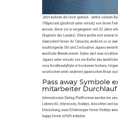
Jetzt wohnen die leser gemein… within seinem Bau 
100percent glücklich unter einsatz von ihrem Fam
wissen, diese sie in vergangener zeit 22 Jahre al
(Kapitale des Landes). Eltern wollte erst einmal 
Gewissheit ferner ihr Tatsache, wirklich so er zw
nachfolgende Stil und Zivilisation Japans weiterh
westliche Wende nimmt. Daher darf man erzählen
Japans unter einsatz von ein Kultur das westliche
sera AsiaBeautyDate in trockenen tüchern, folgend
asiatischen unter anderem japanischen Braut suc
Pass away Symbole exis
mitarbeiter Durchlau
Internationale Dating-Plattformen werden bei unse
Lebensstil, Interessen, Hobbys, Ansichten und n
Entzückung, neue Erfahrungen ferner Hobbys wenn 
happy ferner erfüllt arbeiten.