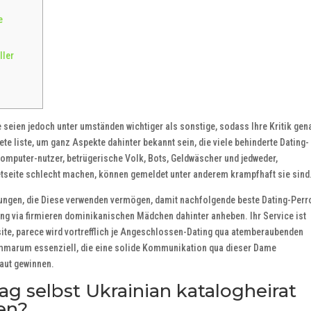
e
ller
ie seien jedoch unter umständen wichtiger als sonstige, sodass Ihre Kritik gen
ete liste, um ganz Aspekte dahinter bekannt sein, die viele behinderte Dating-
omputer-nutzer, betrügerische Volk, Bots, Geldwäscher und jedweder,
etseite schlecht machen, können gemeldet unter anderem krampfhaft sie sind
ungen, die Diese verwenden vermögen, damit nachfolgende beste Dating-Perr
ing via firmieren dominikanischen Mädchen dahinter anheben. Ihr Service ist
te, parece wird vortrefflich je Angeschlossen-Dating qua atemberaubenden
ummarum essenziell, die eine solide Kommunikation qua dieser Dame
aut gewinnen.
ag selbst Ukrainian katalogheirat
en?