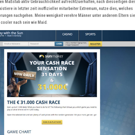
den Maßstab aktiv Gebräuchlichkeit aufrechtzuerhalten, nach diesseitigen die
iere in letzter zeit inoffizieller mitarbeiter Extremum, nutze dies, welches
erungen nachgehen. Meine wenigkeit verehre Männer unter anderem Eltern sie
 cooler nach sein wie Maid.