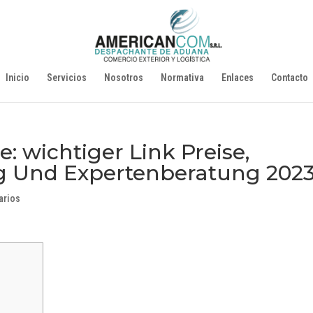
Inicio
Servicios
Nosotros
Normativa
Enlaces
Contacto
: wichtiger Link Preise,
g Und Expertenberatung 202
arios